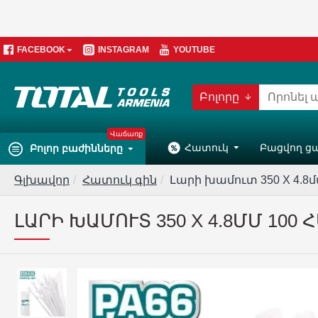
FACEBOOK
INSTAGRAM
YOUTUBE
Բոլորը
Վաճառք
Հատուկ
Բացվող ց
Բոլոր բաժինները
Գլխավոր
Հատուկ գին
Լարի խամուտ 350 X 4.8մ
ԼԱՐԻ ԽԱՄՈՒՏ 350 X 4.8ՄՄ 100 