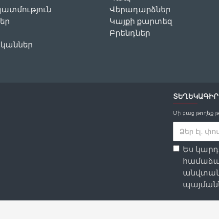
ատմություն
Վերադարձներ
եր
Կայքի քարտեզ
Բրենդներ
ականներ
ՏԵՂԵԿԱԳԻՐ
Մի բաց թողեք 
Ես կար
համաձա
անվտան
պայմանն