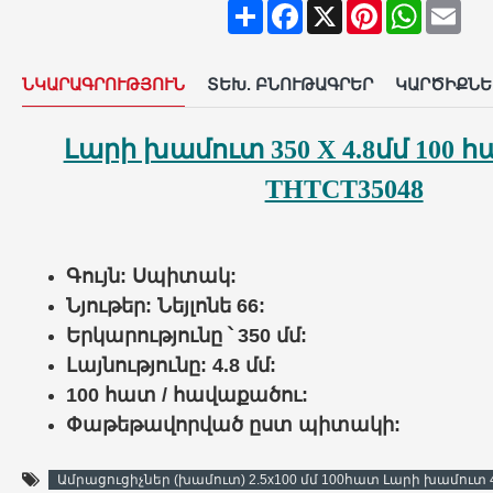
Share
Facebook
X
Pinterest
WhatsAp
Ema
ՆԿԱՐԱԳՐՈՒԹՅՈՒՆ
ՏԵԽ. ԲՆՈՒԹԱԳՐԵՐ
ԿԱՐԾԻՔՆԵ
Լարի խամուտ 350 X 4.8մմ 100 
THTCT35048
Գույն: Սպիտակ:
Նյութեր: Նեյլոնե 66:
Երկարությունը ՝ 350 մմ:
Լայնությունը: 4.8 մմ:
100 հատ / հավաքածու:
Փաթեթավորված ըստ պիտակի:
Ամրացուցիչներ (խամուտ) 2.5x100 մմ 100հատ Լարի խամուտ 4