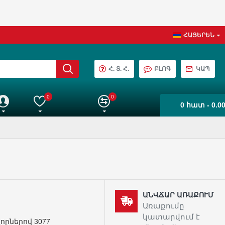
ՀԱՅԵՐԵՆ
Հ. Տ. Հ.
ԲԼՈԳ
ԿԱՊ
0
0
0 հատ - 0.0
աշիվ
Իմ ընտրանին
Ապրանքների Համեմատում
ԱՆՎՃԱՐ ԱՌԱՔՈՒՄ
Առաքումը
կատարվում է
որներով 3077