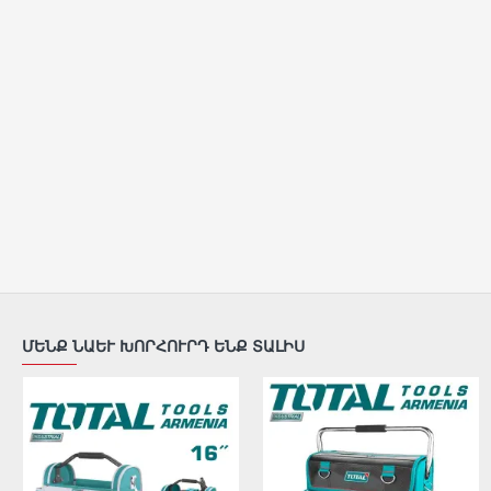
ՄԵՆՔ ՆԱԵՒ ԽՈՐՀՈՒՐԴ ԵՆՔ ՏԱԼԻՍ
ԱՌԿԱ ՉԷ