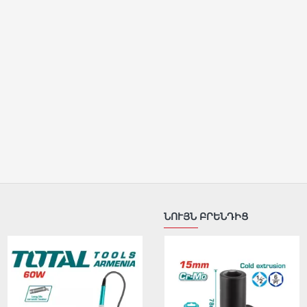
ՆՈՒՅՆ ԲՐԵՆԴԻՑ
ԱՌԿԱ ՉԷ