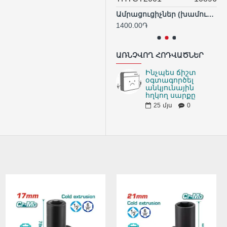
Կտրող դանակ
Ամրացուցիչներ (խամուտ) 3.6x200 մմ, 100 հատ
933.00֏
1400.00֏
64
ԱՌՆՉՎՈՂ ՀՈԴՎԱԾՆԵՐ
Ինչպես ճիշտ
օգտագործել
անկյունային
հղկող սարքը
25
մյս
0
ԱՌԿԱ ՉԷ