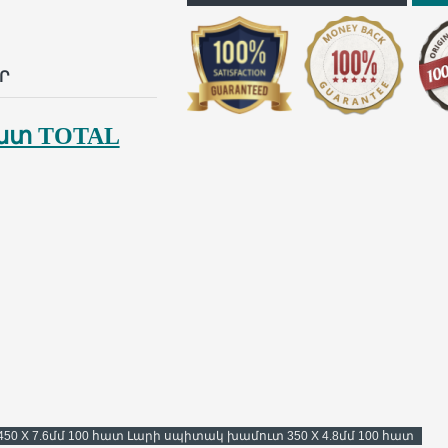
p
il
Ր
հատ TOTAL
50 X 7.6մմ 100 հատ Լարի սպիտակ խամուտ 350 X 4.8մմ 100 հատ