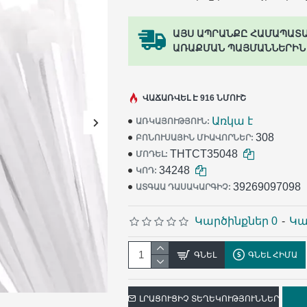
ԱՅՍ ԱՊՐԱՆՔԸ ՀԱՄԱՊԱՏ
ԱՌԱՔՄԱՆ ՊԱՅՄԱՆՆԵՐԻՆ
ՎԱՃԱՌՎԵԼ Է 916 ՆՄՈՒՇ
Առկա է
ԱՌԿԱՅՈՒԹՅՈՒՆ:
308
ԲՈՆՈՒՍԱՅԻՆ ՄԻԱՎՈՐՆԵՐ:
THTCT35048
ՄՈԴԵԼ:
34248
ԿՈԴ:
39269097098
ԱՏԳԱԱ ԴԱՍԱԿԱՐԳԻՉ:
Կարծինքներ 0
-
Կա
ԳՆԵԼ
ԳՆԵԼ ՀԻՄԱ
ԼՐԱՑՈՒՑԻՉ ՏԵՂԵԿՈՒԹՅՈՒՆՆԵՐ