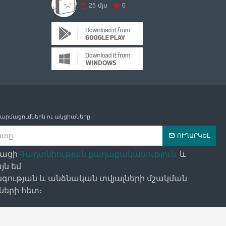
25
մյս
0
թարմացումներն ու ակցիաները
ՈՒՂԱՐԿԵԼ
դացի
Գաղտնիության քաղաքականություն
և
յն եմ
գության և անձնական տվյալների մշակման
երի հետ։