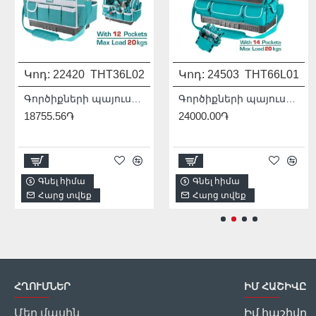
Կոդ:
22420
THT36L02
Կոդ:
Մոդել:
24503
THDIS12222L
THT66L01
931541
Գործիքների պայուսակ 16"
Գործիքների պայուսակ 16"
18755.56֏
24000.00֏
1/2
2256.00֏
Գնել հիմա
Գնել հիմա
Գնել հիմա
Հարց տվեք
Հարց տվեք
Հարց տվեք
ՀՂՈՒՄՆԵՐ
ԻՄ ՀԱՇԻՎԸ
Մեր մասին
Իմ հաշիվը