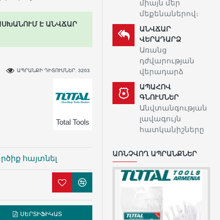
միայն մեր
մեքենաներով։
ԱՍԽԱՆՈՒՄ Է ԱՆՎՃԱՐ
ԱՆՎՃԱՐ
ՎԵՐԱԴԱՐՁ
Առանց
դժվարության
վերադարձ
ԱՊՐԱՆՔԻ ԴԻՏՈՒՄՆԵՐ. 3203
ԱՊԱՀՈՎ
ԳՆՈՒՄՆԵՐ
Անվտանգության
լավագույն
Total Tools
հատկանիշները
ԱՌՆՉՎՈՂ ԱՊՐԱՆՔՆԵՐ
րծիք հայտնել
ՍԵՐՏԻՖԻԿԱՏ