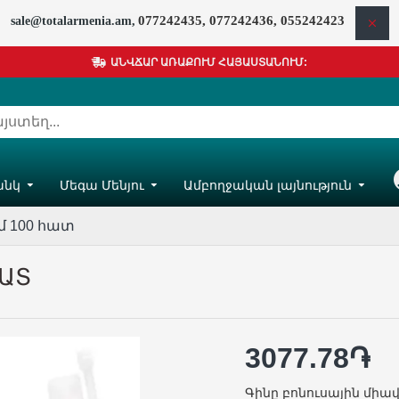
077242435, 077242436, 055242423
sale@totalarmenia.am,
ԱՆՎՃԱՐ ԱՌԱՔՈՒՄ ՀԱՅԱՍՏԱՆՈՒՄ:
անկ
Մեգա Մենյու
Ամբողջական լայնություն
Հ
մ 100 հատ
ՀԱՏ
3077.78֏
Գինը բոնուսային միավ