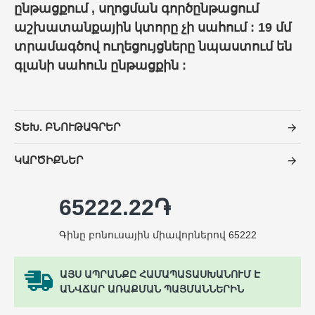
ընթացքում , սղոցման գործընթացում
աշխատանքային կտորը չի սահում : 19 մմ
տրամագծով ուղեցույցները նպաստում են
գլանի սահուն ընթացքին :
ՏԵԽ. ԲՆՈՒԹԱԳՐԵՐ
ԿԱՐԾԻՔՆԵՐ
65222.22֏
Գինը բոնուսային միավորներով 65222
ԱՅՍ ԱՊՐԱՆՔԸ ՀԱՄԱՊԱՏԱՍԽԱՆՈՒՄ Է
ԱՆՎՃԱՐ ԱՌԱՔՄԱՆ ՊԱՅՄԱՆՆԵՐԻՆ