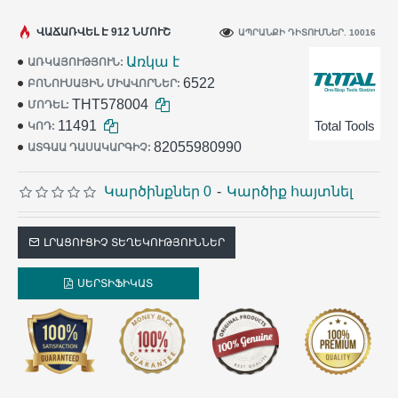
ՎԱՃԱՌՎԵԼ Է 912 ՆՄՈՒՇ
ԱՊՐԱՆՔԻ ԴԻՏՈՒՄՆԵՐ. 10016
Առկա է
ԱՌԿԱՅՈՒԹՅՈՒՆ:
6522
ԲՈՆՈՒՍԱՅԻՆ ՄԻԱՎՈՐՆԵՐ:
THT578004
ՄՈԴԵԼ:
11491
Total Tools
ԿՈԴ:
82055980990
ԱՏԳԱԱ ԴԱՍԱԿԱՐԳԻՉ:
Կարծինքներ 0
-
Կարծիք հայտնել
ԼՐԱՑՈՒՑԻՉ ՏԵՂԵԿՈՒԹՅՈՒՆՆԵՐ
ՍԵՐՏԻՖԻԿԱՏ