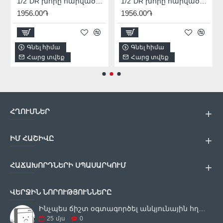
1/2"DR խորը հարվածային գլխիկ TOTAL THDIS12152L
1/2"DR խորը հարվածային գլխիկ TOTAL THDIS12172L
1956.00֏
1956.00֏
Գնել հիմա
Գնել հիմա
Հարց տվեք
Հարց տվեք
ՀՂՈՒՄՆԵՐ
ԻՄ ՀԱՇԻՎԸ
ՀԱՃԱԽՈՐԴՆԵՐԻ ՍՊԱՍԱՐԿՈՒՄ
ՎԵՐՋԻՆ ՆՈՐՈՒԹՅՈՒՆՆԵՐԸ
Ինչպես ճիշտ օգտագործել անկյունային հղկող սարքը
25
մյս
0