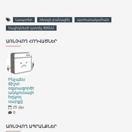
Լապտեր
ռետչե բանալին
պտուտակահան
Սալիկների կտրիչ 800մմ
ԱՌՆՉՎՈՂ ՀՈԴՎԱԾՆԵՐ
Ինչպես
ճիշտ
օգտագործել
անկյունային
հղկող
սարքը
25
մյս
0
ԱՌՆՉՎՈՂ ԱՊՐԱՆՔՆԵՐ