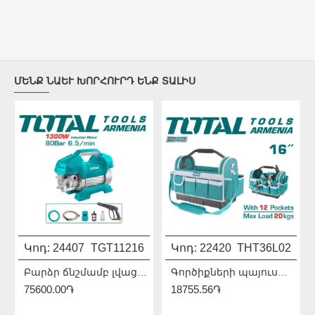
ՄԵՆՔ ՆԱԵՒ ԽՈՐՀՈՒՐԴ ԵՆՔ ՏԱԼԻՍ
Կոդ:
24407
TGT11216
Կոդ:
22420
THT36L02
Բարձր ճնշմամբ լվացող սարք 1300 Վտ․ :
Գործիքների պայուսակ 16"
75600.00֏
18755.56֏