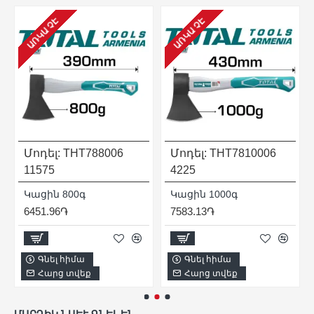
ԱՌԿԱ ՉԷ
ԱՌԿԱ ՉԷ
Մոդել:
THT788006
Մոդել:
THT7810006
11575
4225
Կացին 800գ
Կացին 1000գ
6451.96֏
7583.13֏
Գնել հիմա
Գնել հիմա
Հարց տվեք
Հարց տվեք
ՄԱՐԴԻԿ ՆԱԵՒ ԳՆԵԼ ԵՆ