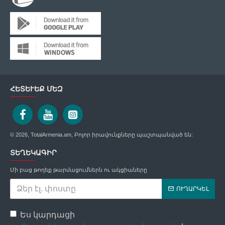
ՀԵՏԵՒԵՔ ՄԵԶ
© 2026, TotalArmenia.am, Բոլոր իրավունքները պաշտպանված են:
ՏԵՂԵԿԱԳԻՐ
Մի բաց թողեք թարմացումներն ու ակցիաները
ՈՒՂԱՐԿԵԼ
Ես կարդացի