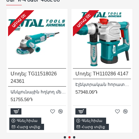
ԱՌԿԱ ՉԷ
ԱՌԿԱ ՉԷ
Մոդել:
TG11518026
Մոդել:
TH110286
4147
24361
Էլեկտրական հորատիչ (Պերֆերատոր) / SDS Plus / 1050Վատտ / 5ջոուլ / Արտադրական / INDUSTRIAL
դրական/INDUSTRIAL
Անկյունային հղկող մեքենա (ԱՀՄ) - Բալգարկա /1500Վատտ/180մմ/Արտադրական/INDUSTRIAL
57948.06֏
51755.56֏
Գնել հիմա
Գնել հիմա
Հարց տվեք
Հարց տվեք