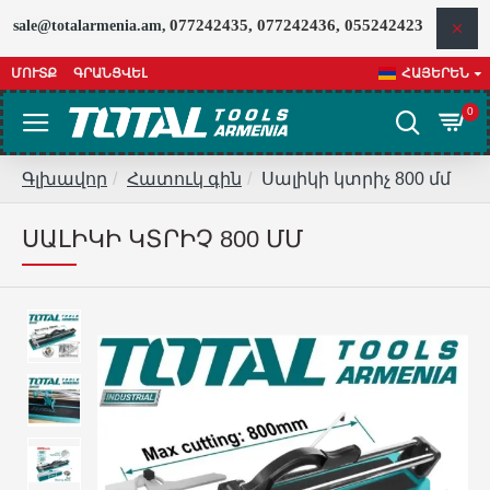
077242435, 077242436, 055242423
sale@totalarmenia.am,
ՄՈՒՏՔ
ԳՐԱՆՑՎԵԼ
ՀԱՅԵՐԵՆ
0
Գլխավոր
Հատուկ գին
Սալիկի կտրիչ 800 մմ
ՍԱԼԻԿԻ ԿՏՐԻՉ 800 ՄՄ