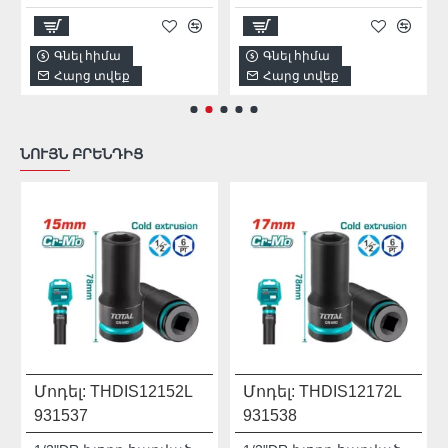
Գնել հիմա
Գնել հիմա
Հարց տվեք
Հարց տվեք
ՆՈՒՅՆ ԲՐԵՆԴԻՑ
Մոդել:
THDIS12152L
Մոդել:
THDIS12172L
931537
931538