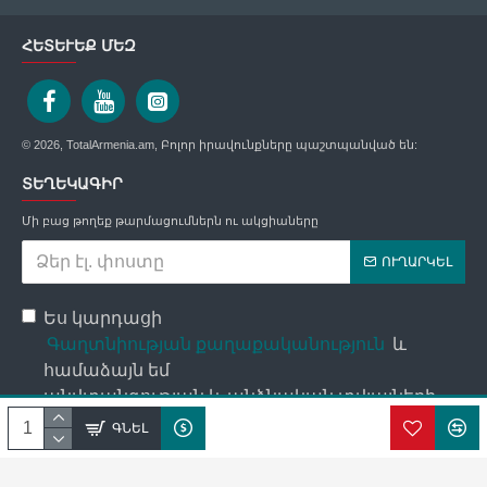
ՀԵՏԵՒԵՔ ՄԵԶ
© 2026, TotalArmenia.am, Բոլոր իրավունքները պաշտպանված են:
ՏԵՂԵԿԱԳԻՐ
Մի բաց թողեք թարմացումներն ու ակցիաները
ՈՒՂԱՐԿԵԼ
Ես կարդացի
Գաղտնիության քաղաքականություն
և
համաձայն եմ
անվտանգության և անձնական տվյալների
մշակման պայմանների հետ։
ԳՆԵԼ