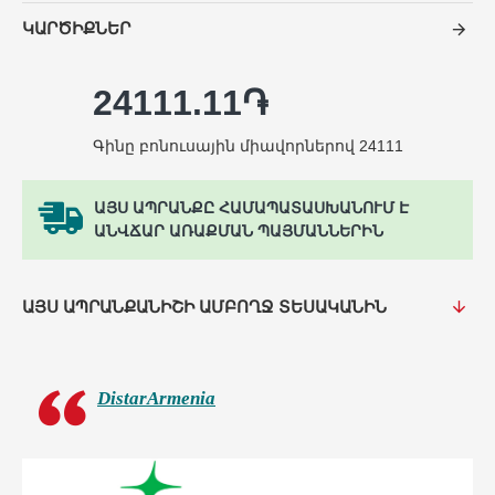
ԿԱՐԾԻՔՆԵՐ
24111.11֏
Գինը բոնուսային միավորներով 24111
ԱՅՍ ԱՊՐԱՆՔԸ ՀԱՄԱՊԱՏԱՍԽԱՆՈՒՄ Է
ԱՆՎՃԱՐ ԱՌԱՔՄԱՆ ՊԱՅՄԱՆՆԵՐԻՆ
ԱՅՍ ԱՊՐԱՆՔԱՆԻՇԻ ԱՄԲՈՂՋ ՏԵՍԱԿԱՆԻՆ
DistarArmenia