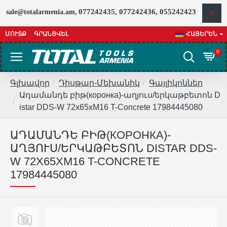
077242435, 077242436, 055242423
sale@totalarmenia.am,
ՄՈՒՏՔ
ԳՐԱՆՑՎԵԼ
ՀԱՅԵՐԵՆ
0
Գլխավոր
Դիսթար-Մեխանիկ
Գայլիկոններ
Ադամանդե բիթ(коронка)-աղյուս/երկաթբետոն D
istar DDS-W 72x65xМ16 T-Concrete 17984445080
ԱԴԱՄԱՆԴԵ ԲԻԹ(КОРОНКА)-
ԱՂՅՈՒՍ/ԵՐԿԱԹԲԵՏՈՆ DISTAR DDS-
W 72X65XМ16 T-CONCRETE
17984445080