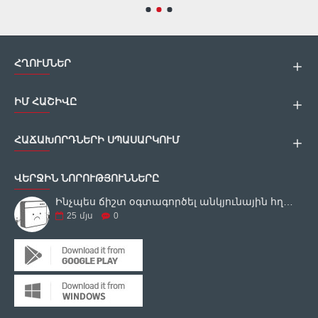
ՀՂՈՒՄՆԵՐ
ԻՄ ՀԱՇԻՎԸ
ՀԱՃԱԽՈՐԴՆԵՐԻ ՍՊԱՍԱՐԿՈՒՄ
ՎԵՐՋԻՆ ՆՈՐՈՒԹՅՈՒՆՆԵՐԸ
Ինչպես ճիշտ օգտագործել անկյունային հղկող սարքը
25
մյս
0