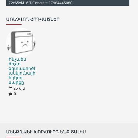
72x65xМ16 T-Concrete 17984445080
ԱՌՆՉՎՈՂ ՀՈԴՎԱԾՆԵՐ
Ինչպես
ճիշտ
օգտագործել
անկյունային
հղկող
սարքը
25
մյս
0
ՄԵՆՔ ՆԱԵՒ ԽՈՐՀՈՒՐԴ ԵՆՔ ՏԱԼԻՍ