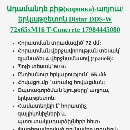
Ադամանդե բիթ(коронка)-աղյուս/
երկաթբետոն Distar DDS-W
72x65xМ16 T-Concrete 17984445080
Հորատման տրամագիծ՝ 72 մմ։
Հորատման
վերջավորության տեսակ՝
գլանաձեւ
4 վերջնամասով (граней):
Պոչի տեսակ՝ M16։
65
Ընդհանուր երկարություն
՝
մմ։
Հովացումը ՝
առանց հովացման
:
Օպտագործման նյութերը՝
աղյուս,
երկաթբետոն
։
Համատեղելի է՝
հորատիչ,
գայլիկոնիչների և
պտուտակադարձիչների հետ։
Փաթեթավորված գունավոր տուփով։