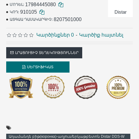
17984445080
ՄՈԴԵԼ:
910105
Distar
ԿՈԴ:
8207501000
ԱՏԳԱԱ ԴԱՍԱԿԱՐԳԻՉ:
Կարծինքներ 0
-
Կարծիք հայտնել
ԼՐԱՑՈՒՑԻՉ ՏԵՂԵԿՈՒԹՅՈՒՆՆԵՐ
ՍԵՐՏԻՖԻԿԱՏ
Ադամանդե բիթ(коронка)-աղյուս/երկաթբետոն Distar DDS-W