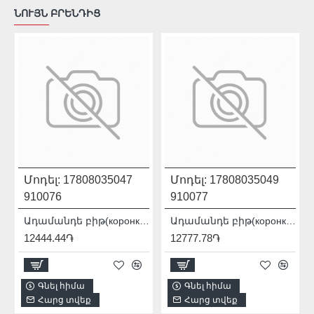
ՆՈՒՅՆ ԲՐԵՆԴԻՑ
Մոդել:
17808035047
Մոդել:
17808035049
910076
910077
 PRO / SDS+ 90115007012
Ադամանդե բիթ(коронка) Distar DDR-B 12x80x12 Granite Active 17808035047
Ադամանդե բիթ(коронка) Distar DDR-B 14x80x12 Granite Active 17808035049
12444.44֏
12777.78֏
Գնել հիմա
Գնել հիմա
Հարց տվեք
Հարց տվեք