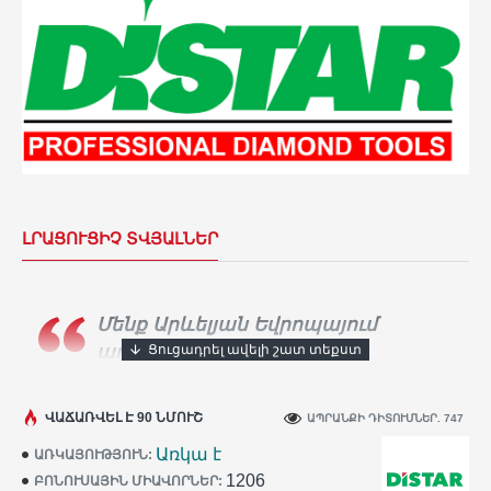
ԼՐԱՑՈՒՑԻՉ ՏՎՅԱԼՆԵՐ
Մենք Արևելյան Եվրոպայում
ադամանդե գործիքների
ամենամեծ արտադրողն ենք։
Տասնյակ
հազարավոր արհեստավորներ ամեն օր
ՎԱՃԱՌՎԵԼ Է 90 ՆՄՈՒՇ
ԱՊՐԱՆՔԻ ԴԻՏՈՒՄՆԵՐ. 747
օգտագործում են
Distar
գործիքը իրենց
Առկա է
ԱՌԿԱՅՈՒԹՅՈՒՆ:
աշխատանքում:
1206
ԲՈՆՈՒՍԱՅԻՆ ՄԻԱՎՈՐՆԵՐ: