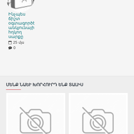
Ինչպես
ճիշտ
օգտագործել
անկյունային
հղկող
սարքը
25
մյս
0
ՄԵՆՔ ՆԱԵՒ ԽՈՐՀՈՒՐԴ ԵՆՔ ՏԱԼԻՍ