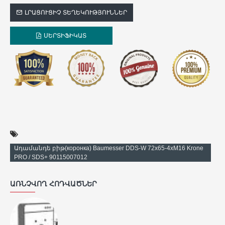
ԼՐԱՑՈՒՑԻՉ ՏԵՂԵԿՈՒԹՅՈՒՆՆԵՐ
ՍԵՐՏԻՖԻԿԱՏ
Ադամանդե բիթ(коронка) Baumesser DDS-W 72x65-4xM16 Krone
PRO / SDS+ 90115007012
ԱՌՆՉՎՈՂ ՀՈԴՎԱԾՆԵՐ