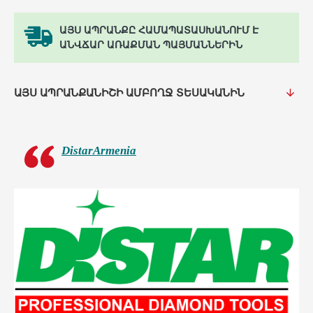
ԱՅՍ ԱՊՐԱՆՔԸ ՀԱՄԱՊԱՏԱՍԽԱՆՈՒՄ Է
ԱՆՎՃԱՐ ԱՌԱՔՄԱՆ ՊԱՅՄԱՆՆԵՐԻՆ
ԱՅՍ ԱՊՐԱՆՔԱՆԻՇԻ ԱՄԲՈՂՋ ՏԵՍԱԿԱՆԻՆ
DistarArmenia