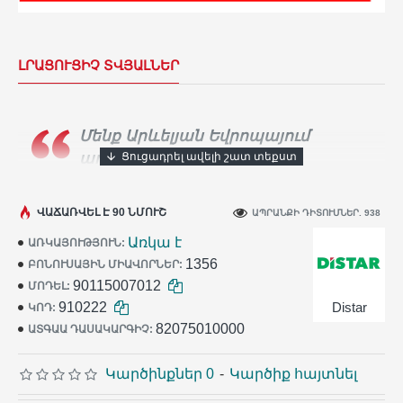
ԼՐԱՑՈՒՑԻՉ ՏՎՅԱԼՆԵՐ
Մենք Արևելյան Եվրոպայում
ադամանդե գործիքների
ամենամեծ արտադրողն ենք։
Տասնյակ
հազարավոր արհեստավորներ ամեն օր
ՎԱՃԱՌՎԵԼ Է 90 ՆՄՈՒՇ
ԱՊՐԱՆՔԻ ԴԻՏՈՒՄՆԵՐ. 938
օգտագործում են
Distar
գործիքը իրենց
Առկա է
ԱՌԿԱՅՈՒԹՅՈՒՆ:
աշխատանքում:
1356
ԲՈՆՈՒՍԱՅԻՆ ՄԻԱՎՈՐՆԵՐ:
90115007012
ՄՈԴԵԼ:
910222
Distar
ԿՈԴ:
82075010000
ԱՏԳԱԱ ԴԱՍԱԿԱՐԳԻՉ:
Կարծինքներ 0
-
Կարծիք հայտնել