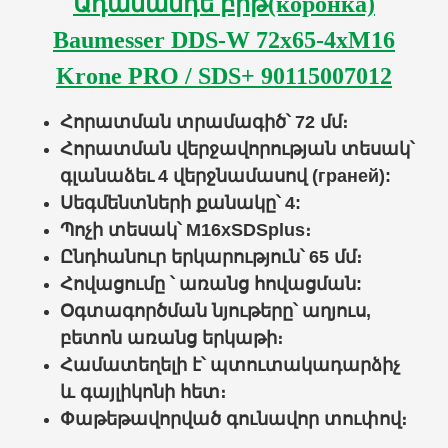
Ադամանդե բիթ(коронка)
Baumesser DDS-W 72x65-4xM16
Krone PRO / SDS+ 90115007012
Հորատման տրամագիծ՝ 72 մմ։
Հորատման
վերջավորության տեսակ՝
գլանաձեւ
4 վերջնամասով (граней):
Սեգմենտների քանակը՝ 4:
Պոչի տեսակ՝
M16xSDSplus
։
Ընդհանուր երկարություն
՝ 65 մմ։
Հովացումը ՝
առանց հովացման
:
Օգտագործման նյութերը՝
աղյուս
,
բետոն առանց երկաթի
։
Համատեղելի է՝
պտուտակադարձիչ
և
գայլիկոն
ի հետ
։
Փաթեթավորված գունավոր տուփով։