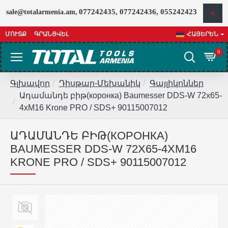
077242435, 077242436, 055242423
sale@totalarmenia.am,
ՄՈՒՏՔ
ԳՐԱՆՑՎԵԼ
ՀԱՅԵՐԵՆ
0
Գլխավոր
Դիսթար-Մեխանիկ
Գայլիկոններ
Ադամանդե բիթ(коронка) Baumesser DDS-W 72x65-
4xM16 Krone PRO / SDS+ 90115007012
ԱԴԱՄԱՆԴԵ ԲԻԹ(КОРОНКА)
BAUMESSER DDS-W 72X65-4XM16
KRONE PRO / SDS+ 90115007012