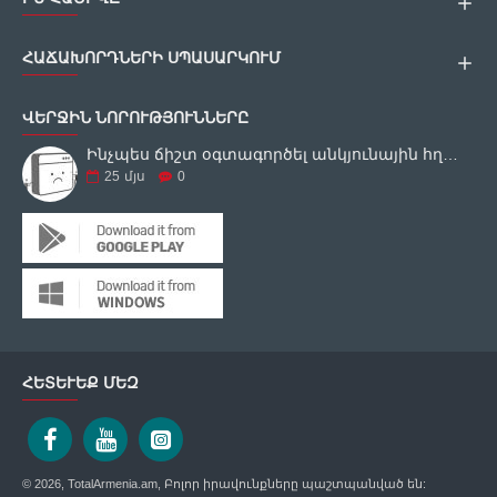
ՀԱՃԱԽՈՐԴՆԵՐԻ ՍՊԱՍԱՐԿՈՒՄ
ՎԵՐՋԻՆ ՆՈՐՈՒԹՅՈՒՆՆԵՐԸ
Ինչպես ճիշտ օգտագործել անկյունային հղկող սարքը
25
մյս
0
ՀԵՏԵՒԵՔ ՄԵԶ
© 2026, TotalArmenia.am, Բոլոր իրավունքները պաշտպանված են: