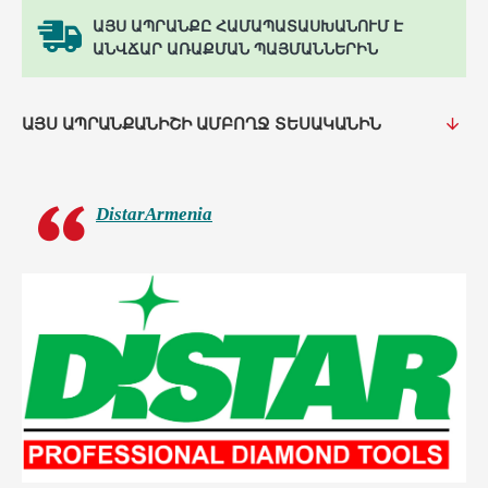
ԱՅՍ ԱՊՐԱՆՔԸ ՀԱՄԱՊԱՏԱՍԽԱՆՈՒՄ Է
ԱՆՎՃԱՐ ԱՌԱՔՄԱՆ ՊԱՅՄԱՆՆԵՐԻՆ
ԱՅՍ ԱՊՐԱՆՔԱՆԻՇԻ ԱՄԲՈՂՋ ՏԵՍԱԿԱՆԻՆ
DistarArmenia