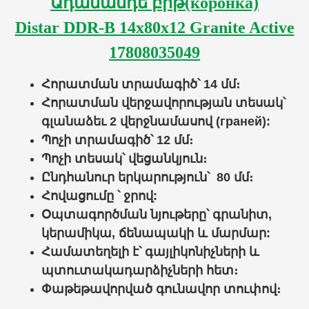
Ադամանդե բիթ(коронка)
Distar DDR-B 14x80x12 Granite Active
17808035049
Հորատման տրամագիծ՝ 14 մմ։
Հորատման վերջավորության տեսակ՝
գլանաձեւ 2 վերջնամասով (граней):
Պոչի տրամագիծ՝ 12 մմ։
Պոչի տեսակ՝ վեցանկյուն։
Ընդհանուր երկարություն
՝
80
մմ։
Հովացումը ՝
ջրով
:
Օպտագործման նյութերը՝
գրանիտ,
կերամիկա, ճենապակի և մարմար
:
Համատեղելի է՝
գայլիկոնիչների և
պտուտակադարձիչների հետ։
Փաթեթավորված գունավոր տուփով։