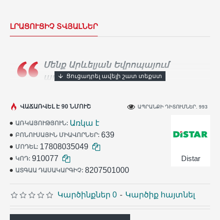
ԼՐԱՑՈՒՑԻՉ ՏՎՅԱԼՆԵՐ
Մենք Արևելյան Եվրոպայում
ադամանդե գործիքների
ամենամեծ արտադրողն ենք։
Տասնյակ
հազարավոր արհեստավորներ ամեն օր
ՎԱՃԱՌՎԵԼ Է 90 ՆՄՈՒՇ
ԱՊՐԱՆՔԻ ԴԻՏՈՒՄՆԵՐ. 993
օգտագործում են
Distar
գործիքը իրենց
Առկա է
ԱՌԿԱՅՈՒԹՅՈՒՆ:
աշխատանքում:
639
ԲՈՆՈՒՍԱՅԻՆ ՄԻԱՎՈՐՆԵՐ:
17808035049
ՄՈԴԵԼ:
910077
Distar
ԿՈԴ:
8207501000
ԱՏԳԱԱ ԴԱՍԱԿԱՐԳԻՉ:
Կարծինքներ 0
-
Կարծիք հայտնել