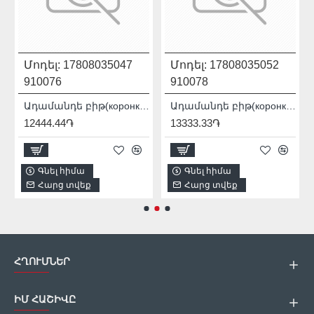
Մոդել:
17808035047
Մոդել:
17808035052
910076
910078
 PRO / SDS+ 90115007012
Ադամանդե բիթ(коронка) Distar DDR-B 12x80x12 Granite Active 17808035047
Ադամանդե բիթ(коронка) Distar DDR-B 16x80x12 Granite Active 17808035052
12444.44֏
13333.33֏
Գնել հիմա
Գնել հիմա
Հարց տվեք
Հարց տվեք
ՀՂՈՒՄՆԵՐ
ԻՄ ՀԱՇԻՎԸ