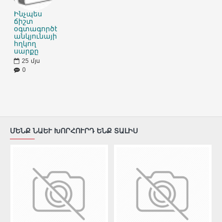
Ինչպես
ճիշտ
օգտագործել
անկյունային
հղկող
սարքը
25
մյս
0
ՄԵՆՔ ՆԱԵՒ ԽՈՐՀՈՒՐԴ ԵՆՔ ՏԱԼԻՍ