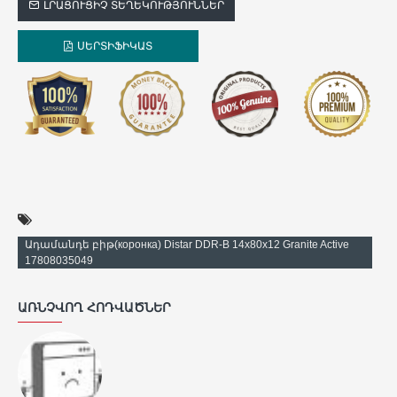
ԼՐԱՑՈՒՑԻՉ ՏԵՂԵԿՈՒԹՅՈՒՆՆԵՐ
ՍԵՐՏԻՖԻԿԱՏ
Ադամանդե բիթ(коронка) Distar DDR-B 14x80x12 Granite Active
17808035049
ԱՌՆՉՎՈՂ ՀՈԴՎԱԾՆԵՐ