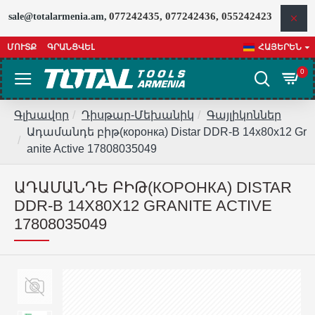
077242435, 077242436, 055242423
sale@totalarmenia.am,
ՄՈՒՏՔ
ԳՐԱՆՑՎԵԼ
ՀԱՅԵՐԵՆ
0
Գլխավոր
Դիսթար-Մեխանիկ
Գայլիկոններ
Ադամանդե բիթ(коронка) Distar DDR-B 14x80x12 Gr
anite Active 17808035049
ԱԴԱՄԱՆԴԵ ԲԻԹ(КОРОНКА) DISTAR
DDR-B 14X80X12 GRANITE ACTIVE
17808035049