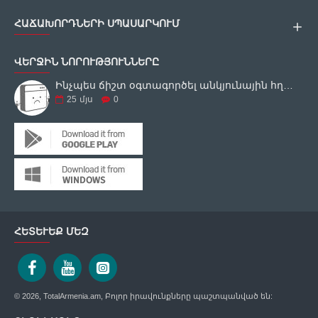
ՀԱՃԱԽՈՐԴՆԵՐԻ ՍՊԱՍԱՐԿՈՒՄ
ՎԵՐՋԻՆ ՆՈՐՈՒԹՅՈՒՆՆԵՐԸ
Ինչպես ճիշտ օգտագործել անկյունային հղկող սարքը
25
մյս
0
ՀԵՏԵՒԵՔ ՄԵԶ
© 2026, TotalArmenia.am, Բոլոր իրավունքները պաշտպանված են: