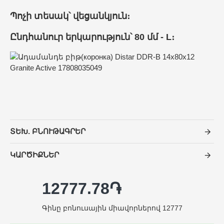
Պոչի տեսակ՝ վեցանկյուն։
Ընդհանուր երկարություն՝ 80 մմ - L։
ՏԵԽ. ԲՆՈՒԹԱԳՐԵՐ
ԿԱՐԾԻՔՆԵՐ
12777.78֏
Գինը բոնուսային միավորներով 12777