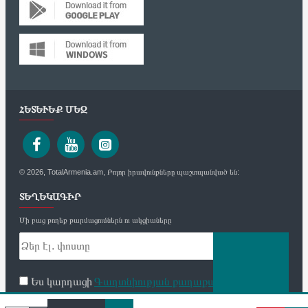
ՀԵՏԵՒԵՔ ՄԵԶ
© 2026, TotalArmenia.am, Բոլոր իրավունքները պաշտպանված են:
ՏԵՂԵԿԱԳԻՐ
Մի բաց թողեք թարմացումներն ու ակցիաները
Ես կարդացի
Գաղտնիության քաղաքականություն
և
համաձայն եմ
ՈՒՂԱՐԿԵԼ