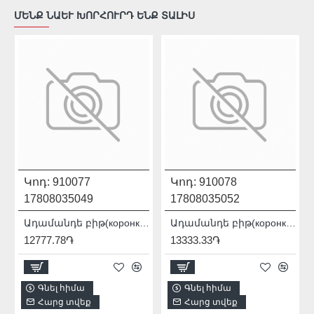
ՄԵՆՔ ՆԱԵՒ ԽՈՐՀՈՒՐԴ ԵՆՔ ՏԱԼԻՍ
Կոդ:
910077
Կոդ:
910078
17808035049
17808035052
e Active 17808035047
Ադամանդե բիթ(коронка) Distar DDR-B 14x80x12 Granite Active 17808035049
Ադամանդե բիթ(коронка) Distar DDR-B 16x80x12 Granite Active 17808035052
12777.78֏
13333.33֏
Գնել հիմա
Գնել հիմա
Հարց տվեք
Հարց տվեք