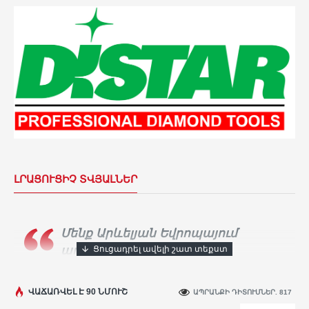
ԼՐԱՑՈՒՑԻՉ ՏՎՅԱԼՆԵՐ
Մենք Արևելյան Եվրոպայում
ադամանդե գործիքների
ամենամեծ արտադրողն ենք։
Տասնյակ
հազարավոր արհեստավորներ ամեն օր
ՎԱՃԱՌՎԵԼ Է 90 ՆՄՈՒՇ
ԱՊՐԱՆՔԻ ԴԻՏՈՒՄՆԵՐ. 817
օգտագործում են
Distar
գործիքը իրենց