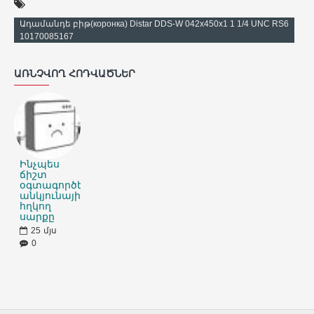
Ադամանդե բիթ(коронка) Distar DDS-W 042x450x1 1 1/4 UNC RS6
10170085167
ԱՌՆՉՎՈՂ ՀՈԴՎԱԾՆԵՐ
Ինչպես
ճիշտ
օգտագործել
անկյունային
հղկող
սարքը
25
մյս
0