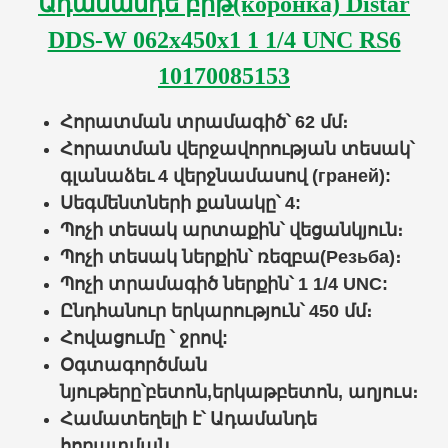
Ադամանդե բիթ(коронка) Distar
DDS-W 062x450x1 1 1/4 UNC RS6
10170085153
Հորատման տրամագիծ՝ 62 մմ։
Հորատման
վերջավորության տեսակ՝
գլանաձեւ
4 վերջնամասով (граней):
Սեգմենտների քանակը՝ 4:
Պոչի
տեսակ արտաքին
՝
վեցանկյուն
։
Պոչի տեսակ ներքին՝
ռեզբա(
Резьба
)
։
Պոչի տրամագիծ
ներքին
՝
1 1/4 UNC:
Ընդհանուր երկարություն
՝
450
մմ։
Հովացումը ՝
ջրով
:
Օգտագործման
նյութերը՝
բետոն,երկաթբետոն, աղյուս
։
Համատեղելի է՝
Ադամանդե
հորատման