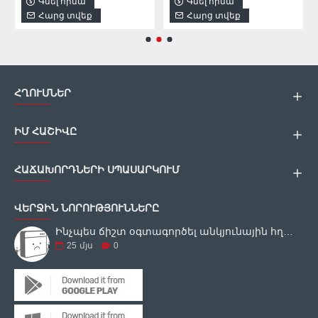
Գնել հիմա
Գնել հիմա
Հարց տվեք
Հարց տվեք
ՀՂՈՒՄՆԵՐ
ԻՄ ՀԱՇԻՎԸ
ՀԱՃԱԽՈՐԴՆԵՐԻ ՍՊԱՍԱՐԿՈՒՄ
ՎԵՐՋԻՆ ՆՈՐՈՒԹՅՈՒՆՆԵՐԸ
Ինչպես ճիշտ օգտագործել անկյունային հղկող սարքը
25
մյս
0