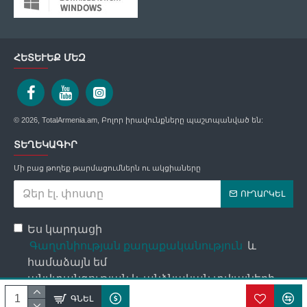
ՀԵՏԵՒԵՔ ՄԵԶ
© 2026, TotalArmenia.am, Բոլոր իրավունքները պաշտպանված են:
ՏԵՂԵԿԱԳԻՐ
Մի բաց թողեք թարմացումներն ու ակցիաները
ՈՒՂԱՐԿԵԼ
Ես կարդացի
Գաղտնիության քաղաքականություն
և
համաձայն եմ
անվտանգության և անձնական տվյալների
մշակման պայմանների հետ։
ԳՆԵԼ