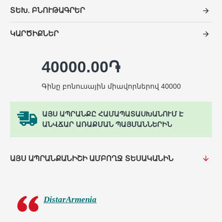
ՏԵԽ. ԲՆՈՒԹԱԳՐԵՐ
ԿԱՐԾԻՔՆԵՐ
40000.00֏
Գինը բոնուսային միավորներով 40000
ԱՅՍ ԱՊՐԱՆՔԸ ՀԱՄԱՊԱՏԱՍԽԱՆՈՒՄ Է
ԱՆՎՃԱՐ ԱՌԱՔՄԱՆ ՊԱՅՄԱՆՆԵՐԻՆ
ԱՅՍ ԱՊՐԱՆՔԱՆԻՇԻ ԱՄԲՈՂՋ ՏԵՍԱԿԱՆԻՆ
DistarArmenia