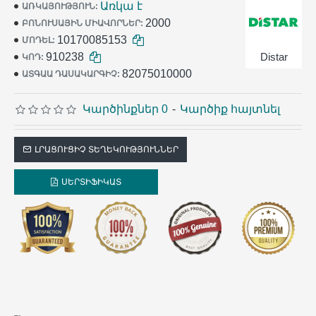
Առկա է
ԱՌԿԱՅՈՒԹՅՈՒՆ:
աշխատանքում:
2000
ԲՈՆՈՒՍԱՅԻՆ ՄԻԱՎՈՐՆԵՐ:
10170085153
ՄՈԴԵԼ:
910238
Distar
ԿՈԴ:
82075010000
ԱՏԳԱԱ ԴԱՍԱԿԱՐԳԻՉ:
Կարծինքներ 0
-
Կարծիք հայտնել
ԼՐԱՑՈՒՑԻՉ ՏԵՂԵԿՈՒԹՅՈՒՆՆԵՐ
ՍԵՐՏԻՖԻԿԱՏ