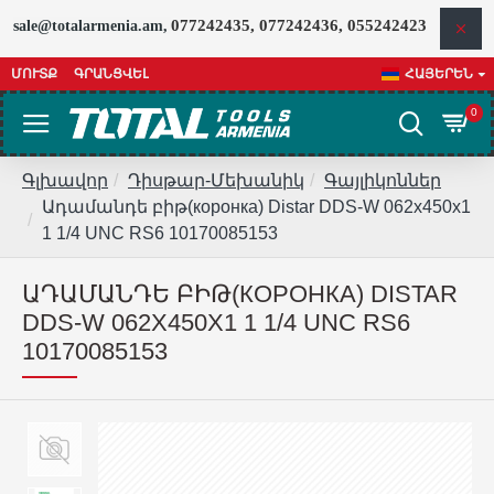
077242435, 077242436, 055242423
sale@totalarmenia.am,
ՄՈՒՏՔ
ԳՐԱՆՑՎԵԼ
ՀԱՅԵՐԵՆ
0
Գլխավոր
Դիսթար-Մեխանիկ
Գայլիկոններ
Ադամանդե բիթ(коронка) Distar DDS-W 062x450x1
1 1/4 UNC RS6 10170085153
ԱԴԱՄԱՆԴԵ ԲԻԹ(КОРОНКА) DISTAR
DDS-W 062X450X1 1 1/4 UNC RS6
10170085153