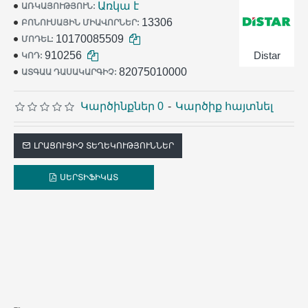
Առկա է
ԱՌԿԱՅՈՒԹՅՈՒՆ:
աշխատանքում:
13306
ԲՈՆՈՒՍԱՅԻՆ ՄԻԱՎՈՐՆԵՐ:
10170085509
ՄՈԴԵԼ:
910256
Distar
ԿՈԴ:
82075010000
ԱՏԳԱԱ ԴԱՍԱԿԱՐԳԻՉ:
Կարծինքներ 0
-
Կարծիք հայտնել
ԼՐԱՑՈՒՑԻՉ ՏԵՂԵԿՈՒԹՅՈՒՆՆԵՐ
ՍԵՐՏԻՖԻԿԱՏ