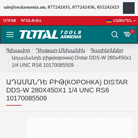
077242435, 077242436, 055242423
sale@totalarmenia.am,
ՄՈՒՏՔ
ԳՐԱՆՑՎԵԼ
ՀԱՅԵՐԵՆ
0
Գլխավոր
Դիսթար-Մեխանիկ
Գայլիկոններ
Ադամանդե բիթ(коронка) Distar DDS-W 280x450x1
1/4 UNC RS6 10170085509
ԱԴԱՄԱՆԴԵ ԲԻԹ(КОРОНКА) DISTAR
DDS-W 280X450X1 1/4 UNC RS6
10170085509