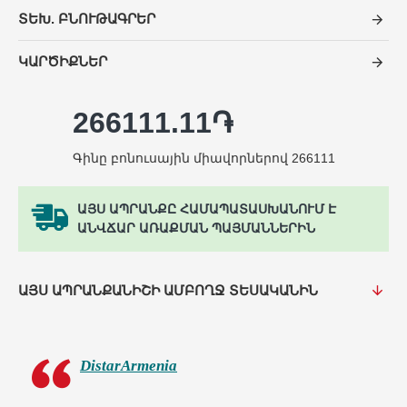
ՏԵԽ. ԲՆՈՒԹԱԳՐԵՐ
ԿԱՐԾԻՔՆԵՐ
266111.11֏
Գինը բոնուսային միավորներով 266111
ԱՅՍ ԱՊՐԱՆՔԸ ՀԱՄԱՊԱՏԱՍԽԱՆՈՒՄ Է
ԱՆՎՃԱՐ ԱՌԱՔՄԱՆ ՊԱՅՄԱՆՆԵՐԻՆ
ԱՅՍ ԱՊՐԱՆՔԱՆԻՇԻ ԱՄԲՈՂՋ ՏԵՍԱԿԱՆԻՆ
DistarArmenia