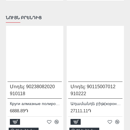
ՆՈՒՅՆ ԲՐԵՆԴԻՑ
Մոդել:
90238082020
Մոդել:
90115007012
910118
910222
Круги алмазные полировальные 100 мм Distar CoolPAD 3 90238082020
Ադամանդե բիթ(коронка) Baumesser DDS-W 72x65-4xM16 Krone PRO / SDS+ 90115007012
6888.89֏
27111.11֏