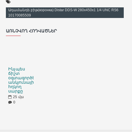
Ադամանդե բիթ(коронка) Distar DDS-W 280x450x1 1/4 UNC RS6
10170085509
ԱՌՆՉՎՈՂ ՀՈԴՎԱԾՆԵՐ
Ինչպես
ճիշտ
օգտագործել
անկյունային
հղկող
սարքը
25
մյս
0