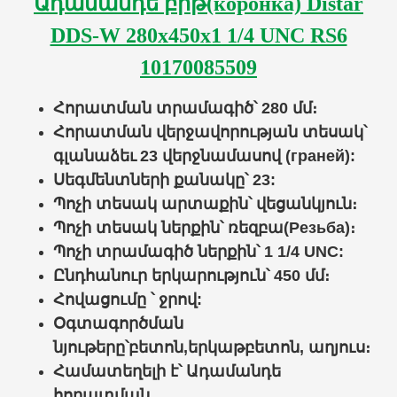
Ադամանդե բիթ(коронка) Distar
DDS-W 280x450x1 1/4 UNC RS6
10170085509
Հորատման տրամագիծ՝
280
մմ։
Հորատման
վերջավորության տեսակ՝
գլանաձեւ
23 վերջնամասով (граней):
Սեգմենտների քանակը՝ 23:
Պոչի
տեսակ արտաքին
՝
վեցանկյուն
։
Պոչի տեսակ ներքին՝
ռեզբա(
Резьба
)
։
Պոչի տրամագիծ
ներքին
՝
1 1/4 UNC:
Ընդհանուր երկարություն
՝
450
մմ։
Հովացումը ՝
ջրով
:
Օգտագործման
նյութերը՝
բետոն,երկաթբետոն, աղյուս
։
Համատեղելի է՝
Ադամանդե
հորատման