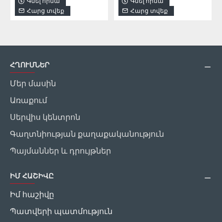
Գնել հիմա
Գնել հիմա
Հարց տվեք
Հարց տվեք
ՀՂՈՒՄՆԵՐ
Մեր մասին
Առաքում
Սերվիս կենտրոն
Գաղտնիության քաղաքականություն
Պայմաններ և դրույթներ
ԻՄ ՀԱՇԻՎԸ
Իմ հաշիվը
Պատվերի պատմություն