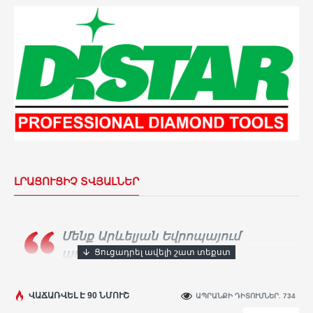
ԼՐԱՑՈՒՑԻՉ ՏՎՅԱԼՆԵՐ
Մենք Արևելյան Եվրոպայում
ադամանդե գործիքների
ամենամեծ արտադրողն ենք։
Տասնյակ
հազարավոր արհեստավորներ ամեն օր
ՎԱՃԱՌՎԵԼ Է 90 ՆՄՈՒՇ
ԱՊՐԱՆՔԻ ԴԻՏՈՒՄՆԵՐ. 734
օգտագործում են
Distar
գործիքը իրենց