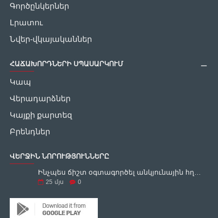
Գործընկերներ
Լրատու
Նվեր-վկայականներ
ՀԱՃԱԽՈՐԴՆԵՐԻ ՍՊԱՍԱՐԿՈՒՄ
Կապ
Վերադարձներ
Կայքի քարտեզ
Բրենդներ
ՎԵՐՋԻՆ ՆՈՐՈՒԹՅՈՒՆՆԵՐԸ
Ինչպես ճիշտ օգտագործել անկյունային հղկող սարքը
25
մյս
0