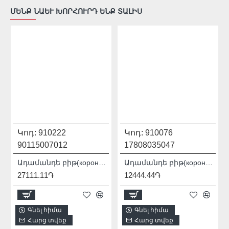
ՄԵՆՔ ՆԱԵՒ ԽՈՐՀՈՒՐԴ ԵՆՔ ՏԱԼԻՍ
Կոդ:
910222
Կոդ:
910076
90115007012
17808035047
Ադամանդե բիթ(коронка) Baumesser DDS-W 72x65-4xM16 Krone PRO / SDS+ 90115007012
Ադամանդե բիթ(коронка) Distar DDR-B 12x80x12 Granite Active 17808035047
27111.11֏
12444.44֏
Գնել հիմա
Գնել հիմա
Հարց տվեք
Հարց տվեք