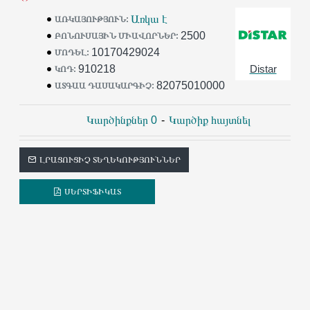
օր օգտագործում են
Distar
գործիքը
Առկա է
ԱՌԿԱՅՈՒԹՅՈՒՆ:
իրենց աշխատանքում:
2500
ԲՈՆՈՒՍԱՅԻՆ ՄԻԱՎՈՐՆԵՐ:
10170429024
ՄՈԴԵԼ:
910218
Distar
ԿՈԴ:
82075010000
ԱՏԳԱԱ ԴԱՍԱԿԱՐԳԻՉ:
Կարծինքներ 0
-
Կարծիք հայտնել
ԼՐԱՑՈՒՑԻՉ ՏԵՂԵԿՈՒԹՅՈՒՆՆԵՐ
ՍԵՐՏԻՖԻԿԱՏ