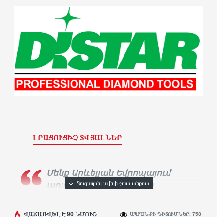
ԼՐԱՑՈՒՑԻՉ ՏՎՅԱԼՆԵՐ
Մենք Արևելյան Եվրոպայում
ադամանդե գործիքների
ամենամեծ արտադրողն ենք։
Տասնյակ
հազարավոր արհեստավորներ ամեն
ՎԱՃԱՌՎԵԼ Է 90 ՆՄՈՒՇ
ԱՊՐԱՆՔԻ ԴԻՏՈՒՄՆԵՐ. 758