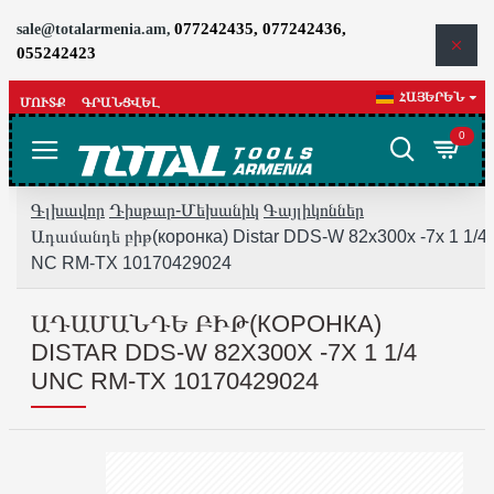
077242435, 077242436,
sale@totalarmenia.am,
055242423
ՀԱՅԵՐԵՆ
ՄՈՒՏՔ
ԳՐԱՆՑՎԵԼ
0
Գլխավոր
Դիսթար-Մեխանիկ
Գայլիկոններ
Ադամանդե բիթ(коронка) Distar DDS-W 82x300x -7x 1 1/4
NC RM-TX 10170429024
ԱԴԱՄԱՆԴԵ ԲԻԹ(КОРОНКА)
DISTAR DDS-W 82X300X -7X 1 1/4
UNC RM-TX 10170429024