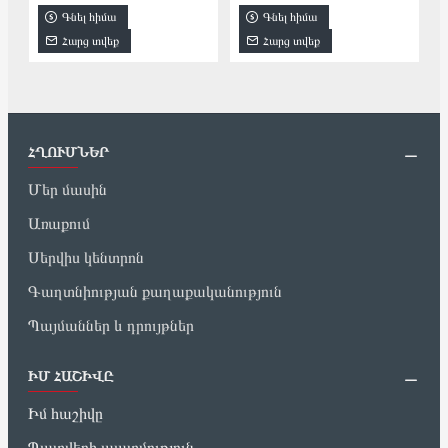
Գնել հիմա
Գնել հիմա
Հարց տվեք
Հարց տվեք
ՀՂՈՒՄՆԵՐ
Մեր մասին
Առաքում
Սերվիս կենտրոն
Գաղտնիության քաղաքականություն
Պայմաններ և դրույթներ
ԻՄ ՀԱՇԻՎԸ
Իմ հաշիվը
Պատվերի պատմություն