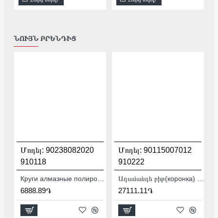
ՆՈՒՅՆ ԲՐԵՆԴԻՑ
Մոդել:
90238082020
Մոդել:
90115007012
910118
910222
Круги алмазные полировальные 100 мм Distar CoolPAD 3 90238082020
Ադամանդե բիթ(коронка) Baumesser DDS-W 72x65-4xM16 Krone PRO / SDS+ 90115007012
6888.89֏
27111.11֏