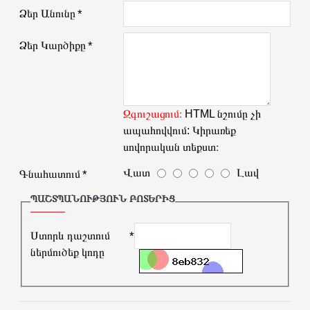
Ձեր Անունը
Ձեր Կարծիքը
Զգուշացում։
HTML նշումը չի
ապահովվում: Կիրառեք
սովորական տեքստ։
Վատ
Լավ
Գնահատում
ՊԱՇՏՊԱՆՈՒԹՅՈՒՆ ԲՈՏԵՐԻՑ
Ստորև դաշտում
ներմուծեք կոդը