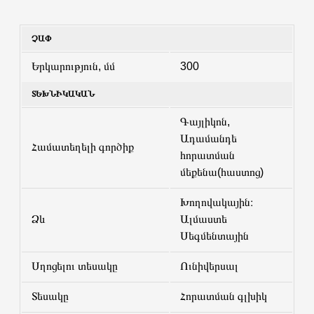
ՉԱՓ
Երկարություն, մմ
300
ՏԵԽՆԻԿԱԿԱՆ
Գայլիկոն,
Ադամանդե
Համատեղելի գործիք
հորատման
մեքենա(հաստոց)
Խողովակային։
Ձև
Ալմաստե
Սեգմենտային
Սղոցելու տեսակը
Ունիվերսալ
Տեսակը
Հորատման գլխիկ