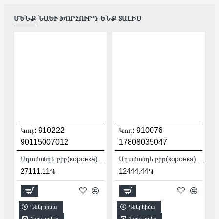
ՄԵՆՔ ՆԱԵՒ ԽՈՐՀՈՒՐԴ ԵՆՔ ՏԱԼԻՍ
Կոդ:
910222
Կոդ:
910076
90115007012
17808035047
Ադամանդե բիթ(коронка) Baumesser DDS-W 72x65-4xM16 Krone PRO / SDS+ 90115007012
Ադամանդե բիթ(коронка) Distar DDR-B 12x80x12 Granite Active 17808035047
27111.11֏
12444.44֏
Գնել հիմա
Գնել հիմա
Հարց տվեք
Հարց տվեք