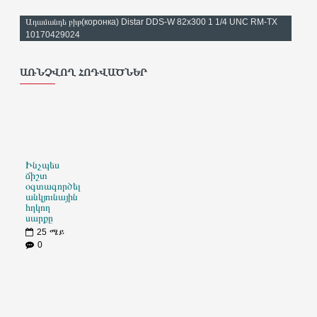
Ադամանդե բիթ(коронка) Distar DDS-W 82x300 1 1/4 UNC RM-TX
10170429024
ԱՌՆՉՎՈՂ ՀՈԴՎԱԾՆԵՐ
Ինչպես
ճիշտ
օգտագործել
անկյունային
հղկող
սարքը
25
ሜይ
0