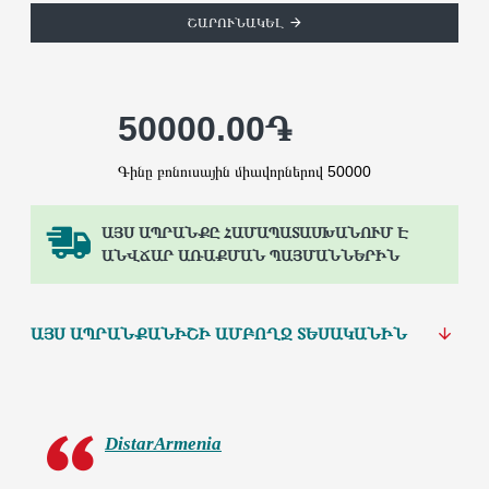
ՇԱՐՈՒՆԱԿԵԼ
50000.00֏
Գինը բոնուսային միավորներով 50000
ԱՅՍ ԱՊՐԱՆՔԸ ՀԱՄԱՊԱՏԱՍԽԱՆՈՒՄ Է
ԱՆՎՃԱՐ ԱՌԱՔՄԱՆ ՊԱՅՄԱՆՆԵՐԻՆ
ԱՅՍ ԱՊՐԱՆՔԱՆԻՇԻ ԱՄԲՈՂՋ ՏԵՍԱԿԱՆԻՆ
DistarArmenia