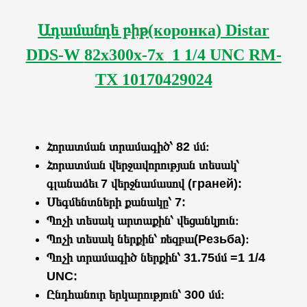
Ադամանդե բիթ(коронка)
Distar
DDS-W
82x300x-7x
1 1/4 UNC RM-
TX 10170429024
Հորատման տրամագիծ՝ 82 մմ։
Հորատման
վերջավորության տեսակ՝
գլանաձեւ
7 վերջնամասով (граней):
Սեգմենտների քանակը՝ 7:
Պոչի
տեսակ արտաքին
՝
վեցանկյուն
։
Պոչի տեսակ ներքին՝
ռեզբա(
Резьба
)
։
Պոչի տրամագիծ
ներքին
՝ 31.75
մմ
=
1 1/4
UNC:
Ընդհանուր երկարություն
՝
300
մմ։