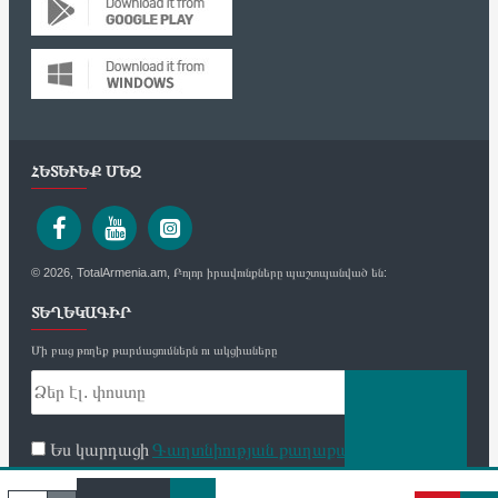
ՀԵՏԵՒԵՔ ՄԵԶ
© 2026, TotalArmenia.am, Բոլոր իրավունքները պաշտպանված են:
ՏԵՂԵԿԱԳԻՐ
Մի բաց թողեք թարմացումներն ու ակցիաները
Ես կարդացի
Գաղտնիության քաղաքականություն
և
համաձայն եմ
ՈՒՂԱՐԿԵԼ