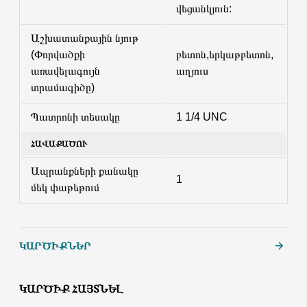
վեցանկյուն:
Աշխատանքային նյութ
(Փորվածքի
բետոն,երկաթբետոն,
առավելագույն
աղյուս
տրամագիծը)
Պատրոնի տեսակը
1 1/4 UNC
ՀԱՎԱՔԱԾՈՒ
Ապրանքների քանակը
1
մեկ փաթեթում
ԿԱՐԾԻՔՆԵՐ
ԿԱՐԾԻՔ ՀԱՅՏՆԵԼ