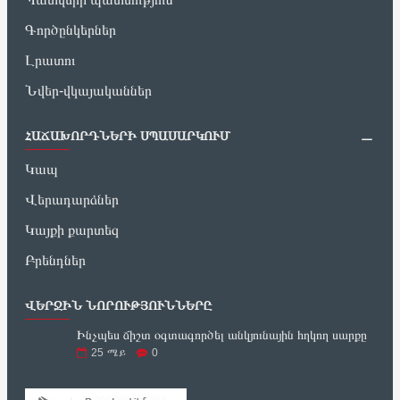
Գործընկերներ
Լրատու
Նվեր-վկայականներ
ՀԱՃԱԽՈՐԴՆԵՐԻ ՍՊԱՍԱՐԿՈՒՄ
Կապ
Վերադարձներ
Կայքի քարտեզ
Բրենդներ
ՎԵՐՋԻՆ ՆՈՐՈՒԹՅՈՒՆՆԵՐԸ
Ինչպես ճիշտ օգտագործել անկյունային հղկող սարքը
25
ሜይ
0