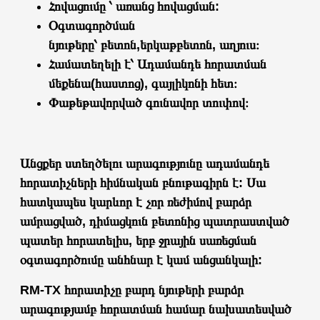
Հովացումը ՝
առանց հովացման
:
Օգտագործման
նյութերը՝
բետոն,երկաթբետոն, աղյուս
։
Համատեղելի է՝
Ադամանդե հորատման
մեքենա(հաստոց),
գայլիկոն
ի հետ
։
Փաթեթավորված գունավոր տուփով։
Անցքեր ստեղծելու արագությունը ադամանդե
հորատիչների հիմնական բնութագիրն է: Սա
հատկապես կարևոր է չոր ռեժիմով բարձր
ամրացված, դիմացկուն բետոնից պատրաստված
պատեր հորատելիս, երբ ջրային սառեցման
օգտագործումը անհնար է կամ անցանկալի:
RM-TX հորատիչը բարդ նյութերի բարձր
արագությամբ հորատման համար նախատեսված