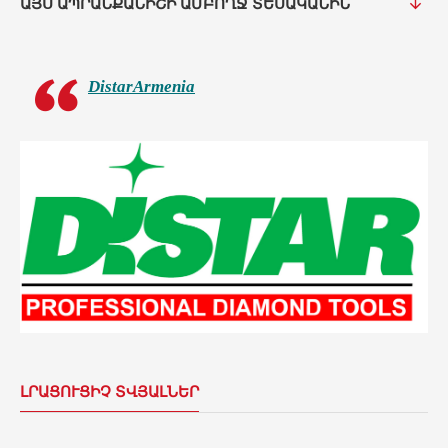
ԱՅՍ ԱՊՐԱՆՔԱՆԻՇԻ ԱՄԲՈՂՋ ՏԵՍԱԿԱՆԻՆ
DistarArmenia
ԼՐԱՑՈՒՑԻՉ ՏՎՅԱԼՆԵՐ