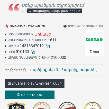
Մենք Արևելյան Եվրոպայում
ադամանդե գործիքների
ամենամեծ արտադրողն ենք։
Տասնյակ
հազարավոր արհեստավորներ ամեն օր
ՎԱՃԱՌՎԵԼ Է 92 ՆՄՈՒՇ
ԱՊՐԱՆՔԻ ԴԻՏՈՒՄՆԵՐ. 938
օգտագործում են
Distar
գործիքը իրենց
Առկա չէ
ԱՌԿԱՅՈՒԹՅՈՒՆ:
աշխատանքում:
611
ԲՈՆՈՒՍԱՅԻՆ ՄԻԱՎՈՐՆԵՐ:
14315347012
ՄՈԴԵԼ:
910160
Distar
ԿՈԴ:
68042100000
ԱՏԳԱԱ ԴԱՍԱԿԱՐԳԻՉ:
Կարծինքներ 0
-
Կարծիք հայտնել
ԼՐԱՑՈՒՑԻՉ ՏԵՂԵԿՈՒԹՅՈՒՆՆԵՐ
ՍԵՐՏԻՖԻԿԱՏ