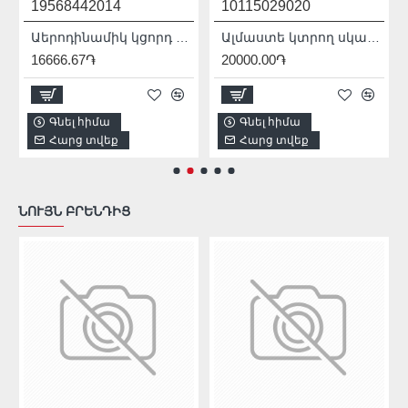
19568442014
10115029020
Աերոդինամիկ կցորդ ԱՀՄ-ի համար 230մմ Mechanic AirDUSTER 230 2.0 19568442014
Ալմաստե կտրող սկավառակ 100 մմ Distar 10115029020
16666.67֏
20000.00֏
Գնել հիմա
Գնել հիմա
Հարց տվեք
Հարց տվեք
ՆՈՒՅՆ ԲՐԵՆԴԻՑ