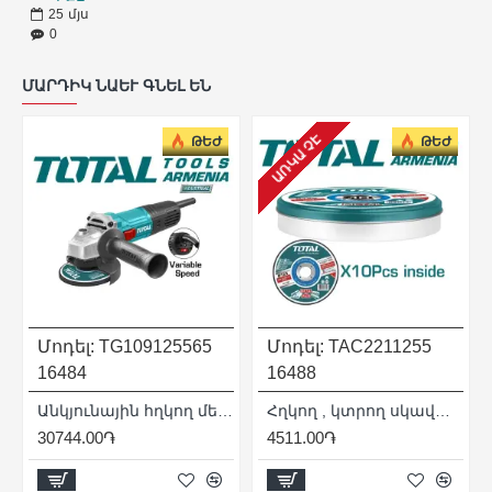
25
մյս
0
ՄԱՐԴԻԿ ՆԱԵՒ ԳՆԵԼ ԵՆ
ԱՌԿԱ ՉԷ
ԹԵԺ
ԹԵԺ
Մոդել:
TG109125565
Մոդել:
TAC2211255
16484
16488
x300մմ
Անկյունային հղկող մեքենա (ԱՀՄ) - Բալգարկա /900Վատտ/125մմ/Արագության կարգավորիչով/Արտադրական/INDUSTRIAL
Հղկող , կտրող սկավառակների հավաքածու 10 հատ
30744.00֏
4511.00֏