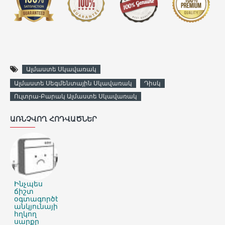
Ալմաստե Սկավառակ
Ալմաստե Սեգմենտային Սկավառակ
Դիսկ
Ուլտրա-Բարակ Ալմաստե Սկավառակ
ԱՌՆՉՎՈՂ ՀՈԴՎԱԾՆԵՐ
Ինչպես
ճիշտ
օգտագործել
անկյունային
հղկող
սարքը