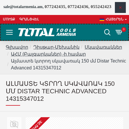
077242435, 077242436, 055242423
sale@totalarmenia.am,
ՄՈՒՏՔ
ԳՐԱՆՑՎԵԼ
ՀԱՅԵՐԵՆ
0
Գլխավոր
Դիսթար-Մեխանիկ
Սկավառակներ
ԱՀՄ (Բալգարկաներ) -ի համար
Ալմաստե կտրող սկավառակ 150 մմ Distar Technic
Advanced 14315347012
ԱԼՄԱՍՏԵ ԿՏՐՈՂ ՍԿԱՎԱՌԱԿ 150
ՄՄ DISTAR TECHNIC ADVANCED
14315347012
ԱՌԿԱ ՉԷ