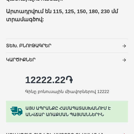
Արտադրվում են 115, 125, 150, 180, 230 մմ
տրամագծով:
ՏԵԽ. ԲՆՈՒԹԱԳՐԵՐ
ԿԱՐԾԻՔՆԵՐ
12222.22֏
Գինը բոնուսային միավորներով 12222
ԱՅՍ ԱՊՐԱՆՔԸ ՀԱՄԱՊԱՏԱՍԽԱՆՈՒՄ Է
ԱՆՎՃԱՐ ԱՌԱՔՄԱՆ ՊԱՅՄԱՆՆԵՐԻՆ