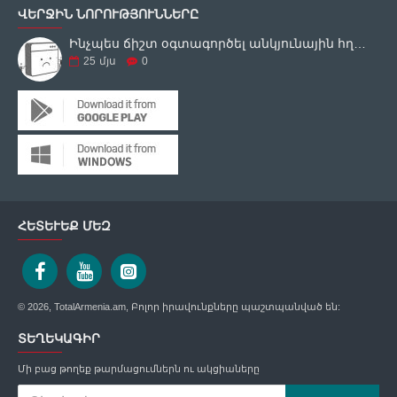
ՎԵՐՋԻՆ ՆՈՐՈՒԹՅՈՒՆՆԵՐԸ
Ինչպես ճիշտ օգտագործել անկյունային հղկող սարքը
25
մյս
0
ՀԵՏԵՒԵՔ ՄԵԶ
© 2026, TotalArmenia.am, Բոլոր իրավունքները պաշտպանված են:
ՏԵՂԵԿԱԳԻՐ
Մի բաց թողեք թարմացումներն ու ակցիաները