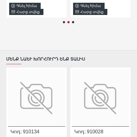
Գնել հիմա
Գնել հիմա
Հարց տվեք
Հարց տվեք
ՄԵՆՔ ՆԱԵՒ ԽՈՐՀՈՒՐԴ ԵՆՔ ՏԱԼԻՍ
Կոդ:
910134
Կոդ:
910028