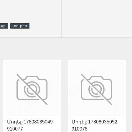
թար
տուրբո
ԱՌԿԱ ՉԷ
Կոդ:
Մոդել:
910182
17808035049
Կոդ:
Մոդել:
910183
17808035052
11115160009
910077
11115048011
910078