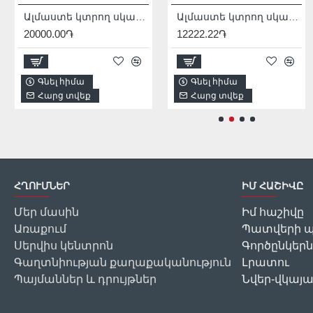
Ալմաստե կտրող սկավառակ 100 մմ Distar 10115029020
Ալմաստե կտրող սկավառակ 115 մմ Distar Decor Slim 11115427009
Круги алмазные полировальные 100 мм Distar CoolPAD 3 90238082020
20000.00֏
12222.22֏
6888.89֏
Գնել հիմա
Գնել հիմա
Գնել հիմա
Հարց տվեք
Հարց տվեք
Հարց տվեք
ՀՂՈՒՄՆԵՐ
ԻՄ ՀԱՇԻՎԸ
Մեր մասին
Իմ հաշիվը
Առաքում
Պատվերի պ
Սերվիս կենտրոն
Գործընկերն
Գաղտնիության քաղաքականություն
Լրատու
Պայմաններ և դրույթներ
Նվեր-վկայ