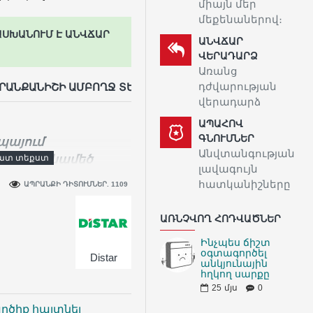
միայն մեր
մեքենաներով։
ԱՍԽԱՆՈՒՄ Է ԱՆՎՃԱՐ
ԱՆՎՃԱՐ
ՎԵՐԱԴԱՐՁ
Առանց
դժվարության
ՊՐԱՆՔԱՆԻՇԻ ԱՄԲՈՂՋ ՏԵՍԱԿԱՆԻՆ
վերադարձ
ԱՊԱՀՈՎ
ԳՆՈՒՄՆԵՐ
պայում
Անվտանգության
երի ամենամեծ
լավագույն
կ հազարավոր
հատկանիշները
ԱՊՐԱՆՔԻ ԴԻՏՈՒՄՆԵՐ. 1109
օգտագործում են
խատանքում:
ԱՌՆՉՎՈՂ ՀՈԴՎԱԾՆԵՐ
Ինչպես ճիշտ
օգտագործել
Distar
անկյունային
հղկող սարքը
25
մյս
0
րծիք հայտնել