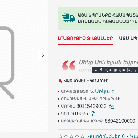
ԱՅՍ ԱՊՐԱՆՔԸ ՀԱՄԱՊԱՏ
ԱՌԱՔՄԱՆ ՊԱՅՄԱՆՆԵՐԻՆ
ԼՐԱՑՈՒՑԻՉ ՏՎՅԱԼՆԵՐ
ԱՅՍ Ա
Մենք Արևելյան Եվրո
ադամանդե գործիքն
արտադրողն ենք։
Տասնյա
ՎԱՃԱՌՎԵԼ Է 90 ՆՄՈՒՇ
արհեստավորներ ամեն օր 
Առկա է
ԱՌԿԱՅՈՒԹՅՈՒՆ:
Distar
գործիքը իրենց աշ
461
ԲՈՆՈՒՍԱՅԻՆ ՄԻԱՎՈՐՆԵՐ:
80115429032
ՄՈԴԵԼ:
910026
ԿՈԴ:
68042100000
ԱՏԳԱԱ ԴԱՍԱԿԱՐԳԻՉ:
Կարծինքներ 0
-
Կա