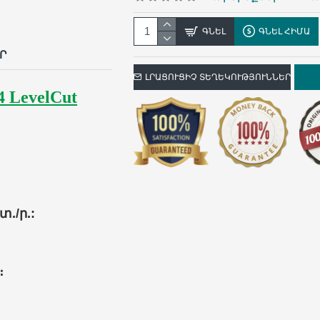
p
il
ԳՆԵԼ
ԳՆԵԼ ՀԻՄԱ
Ր
ԼՐԱՑՈՒՑԻՉ ՏԵՂԵԿՈՒԹՅՈՒՆՆԵՐ
LevelCut
տ./ր.:
։