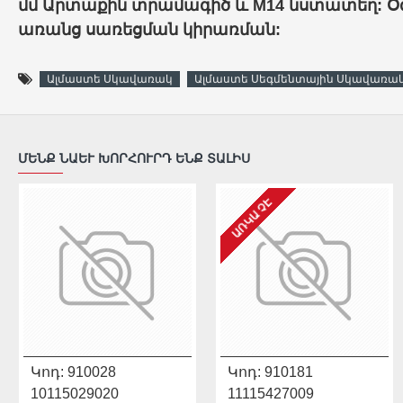
մմ Արտաքին տրամագիծ և M14 նստատեղ: Օ
առանց սառեցման կիրառման:
Ալմաստե Սկավառակ
Ալմաստե Սեգմենտային Սկավառա
ՄԵՆՔ ՆԱԵՒ ԽՈՐՀՈՒՐԴ ԵՆՔ ՏԱԼԻՍ
ԱՌԿԱ ՉԷ
Կոդ:
910028
Կոդ:
Մոդել:
910181
90238082020
10115029020
11115427009
910118