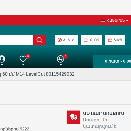
ՀԱՅԵՐԵՆ
Հ. Տ. Հ.
ԲԼՈԳ
ԿԱՊ
0
0
0 հատ - 0.0
աշիվ
Իմ ընտրանին
Ապրանքների Համեմատում
 մմ M14 LevelCut 80115429032
ԱՆՎՃԱՐ ԱՌԱՔՈՒՄ
Առաքումը
կատարվում է
որներով 9222