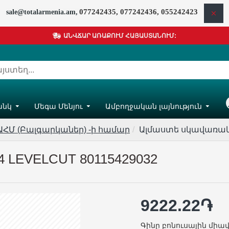
077242435, 077242436, 055242423
sale@totalarmenia.am,
ԱՆՎՃԱՐ ԱՌԱՔՈՒՄ ՀԱՅԱՍՏԱՆՈՒՄ:
անկ
Մեգա Մենյու
Ամբողջական լայնություն
Հ
ԱՀՄ (Բալգարկաներ) -ի համար
Ալմաստե սկավառակ 60
LEVELCUT 80115429032
9222.22֏
Գինը բոնուսային միավ