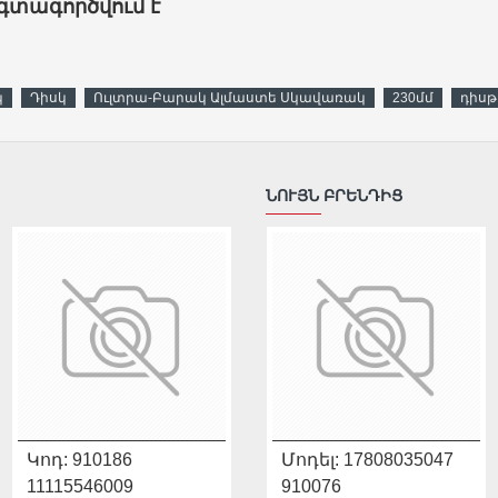
գտագործվում է
կ
Դիսկ
Ուլտրա-Բարակ Ալմաստե Սկավառակ
230մմ
դիս
ՆՈՒՅՆ ԲՐԵՆԴԻՑ
Կոդ:
Մոդել:
910186
90115007012
Կոդ:
Մոդել:
910180
17808035047
11115546009
910222
10216025019
910076