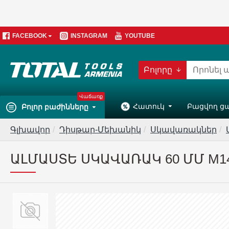
FACEBOOK
INSTAGRAM
YOUTUBE
Բոլորը
Վաճառք
Հատուկ
Բացվող ց
Բոլոր բաժինները
Գլխավոր
Դիսթար-Մեխանիկ
Սկավառակներ
ԱԼՄԱՍՏԵ ՍԿԱՎԱՌԱԿ 60 ՄՄ M14 