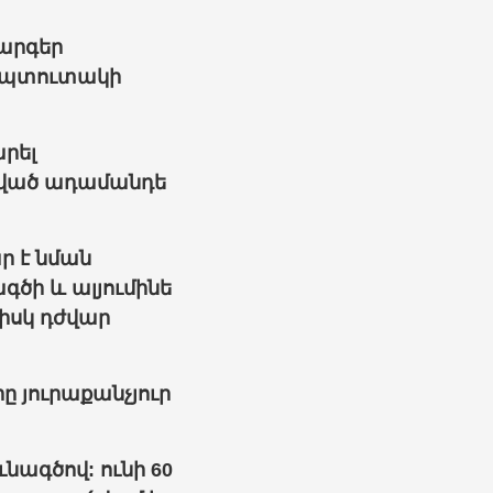
արգեր
և պտուտակի
րել
դրված ադամանդե
ար է նման
ծի և ալյումինե
նիսկ դժվար
ը յուրաքանչյուր
նագծով: ունի 60