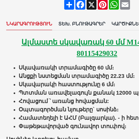
Share
Facebook
X
Pinterest
WhatsAp
Ema
ՆԿԱՐԱԳՐՈՒԹՅՈՒՆ
ՏԵԽ. ԲՆՈՒԹԱԳՐԵՐ
ԿԱՐԾԻՔՆԵ
Ալմաստե սկավառակ 60 մմ M14 
80115429032
Սկավառակի տրամագիծը 60 մմ։
Անցքի նստեցման տրամագիծը
22.23 մմ։
Սկավարակի հաստությունը 6 մմ։
Պտտման առավելագույն քանակ 12000
պ
Հովացում ՝ առանց հովացման:
Օպտագործման նյութերը`
սոսինձ
։
Համատեղելի է ԱՀՄ (Բալգարկա). - ի հետ
Փաթեթավորված գունավոր տուփով։