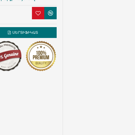
ՍԵՐՏԻՖԻԿԱՏ