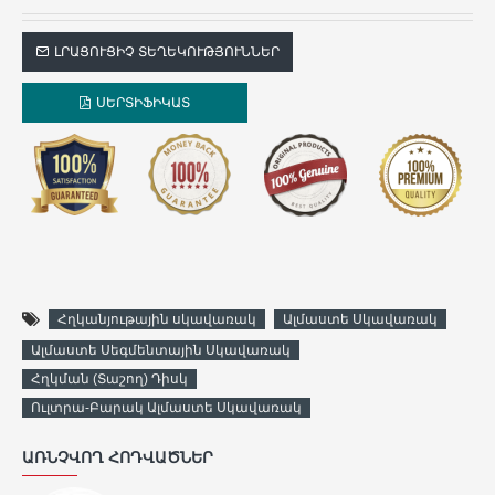
ԼՐԱՑՈՒՑԻՉ ՏԵՂԵԿՈՒԹՅՈՒՆՆԵՐ
ՍԵՐՏԻՖԻԿԱՏ
Հղկանյութային սկավառակ
Ալմաստե Սկավառակ
Ալմաստե Սեգմենտային Սկավառակ
Հղկման (Տաշող) Դիսկ
Ուլտրա-Բարակ Ալմաստե Սկավառակ
ԱՌՆՉՎՈՂ ՀՈԴՎԱԾՆԵՐ