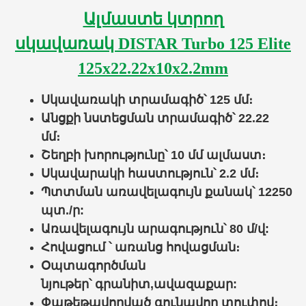
Ալմաստե կտրող
սկավառակ
DISTAR
Turbo 125 Elite
125x22.22x10x2.2mm
Սկավառակի տրամագիծ
՝
125 մմ։
Անցքի նստեցման տրամագիծ
՝
22.22
մմ։
Շեղբի խորությունը՝ 10 մմ ալմաստ։
Սկավարակի հաստություն
՝
2.2 մմ։
Պտտման առավելագույն քանակ
՝
12250
պտ./ր:
Առավելագույն արագություն
՝
80 մ/վ:
Հովացում ՝ ա
ռանց հովացման
։
Օպտագործման
նյութեր
՝
գրանիտ,
ավազաքար
:
Փաթեթավորված գունավոր տուփով
։