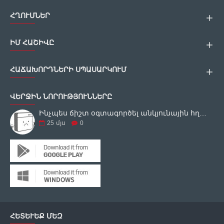
ՀՂՈՒՄՆԵՐ
ԻՄ ՀԱՇԻՎԸ
ՀԱՃԱԽՈՐԴՆԵՐԻ ՍՊԱՍԱՐԿՈՒՄ
ՎԵՐՋԻՆ ՆՈՐՈՒԹՅՈՒՆՆԵՐԸ
Ինչպես ճիշտ օգտագործել անկյունային հղկող սարքը
25
մյս
0
ՀԵՏԵՒԵՔ ՄԵԶ