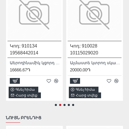
Կոդ:
910134
Կոդ:
910028
19568442014
10115029020
Աերոդինամիկ կցորդ ԱՀՄ-ի համար 230մմ Mechanic AirDUSTER 230 2.0 19568442014
Ալմաստե կտրող սկավառակ 100 մմ Distar 10115029020
16666.67֏
20000.00֏
Գնել հիմա
Գնել հիմա
Հարց տվեք
Հարց տվեք
ՆՈՒՅՆ ԲՐԵՆԴԻՑ