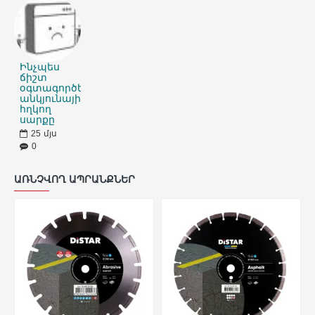
Ինչպես
ճիշտ
օգտագործել
անկյունային
հղկող
սարքը
25
մյս
0
ԱՌՆՉՎՈՂ ԱՊՐԱՆՔՆԵՐ