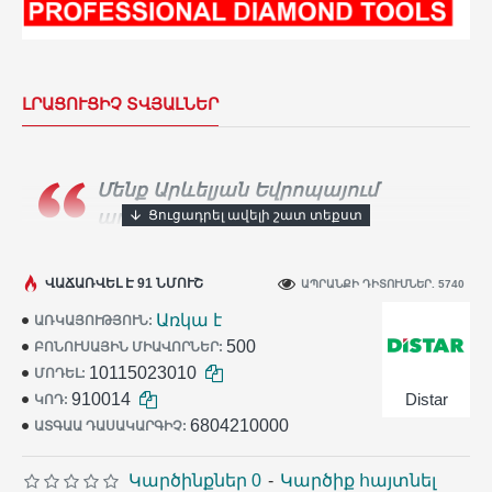
ԼՐԱՑՈՒՑԻՉ ՏՎՅԱԼՆԵՐ
Մենք Արևելյան Եվրոպայում
ադամանդե գործիքների
ամենամեծ արտադրողն ենք։
Տասնյակ
հազարավոր արհեստավորներ ամեն օր
ՎԱՃԱՌՎԵԼ Է 91 ՆՄՈՒՇ
ԱՊՐԱՆՔԻ ԴԻՏՈՒՄՆԵՐ. 5740
օգտագործում են
Distar
գործիքը իրենց
Առկա է
ԱՌԿԱՅՈՒԹՅՈՒՆ:
աշխատանքում:
500
ԲՈՆՈՒՍԱՅԻՆ ՄԻԱՎՈՐՆԵՐ:
10115023010
ՄՈԴԵԼ:
910014
Distar
ԿՈԴ:
6804210000
ԱՏԳԱԱ ԴԱՍԱԿԱՐԳԻՉ:
Կարծինքներ 0
-
Կարծիք հայտնել