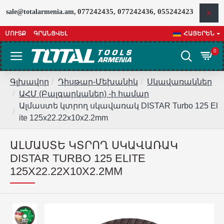
077242435, 077242436, 055242423
sale@totalarmenia.am,
ՄՈՒՏՔ
ԳՐԱՆՑՎԵԼ
ՀԱՅԵՐԵՆ
0
Գլխավոր
Դիսթար-Մեխանիկ
Սկավառակներ
ԱՀՄ (Բալգարկաներ) -ի համար
Ալմաստե կտրող սկավառակ DISTAR Turbo 125 El
ite 125x22.22x10x2.2mm
ԱԼՄԱՍՏԵ ԿՏՐՈՂ ՍԿԱՎԱՌԱԿ
DISTAR TURBO 125 ELITE
125X22.22X10X2.2MM