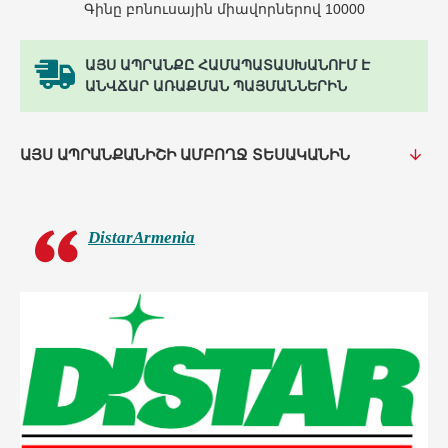
Գինը բոնուսային միավորներով 10000
ԱՅՍ ԱՊՐԱՆՔԸ ՀԱՄԱՊԱՏԱՍԽԱՆՈՒՄ Է
ԱՆՎՃԱՐ ԱՌԱՔՄԱՆ ՊԱՅՄԱՆՆԵՐԻՆ
ԱՅՍ ԱՊՐԱՆՔԱՆԻՇԻ ԱՄԲՈՂՋ ՏԵՍԱԿԱՆԻՆ
DistarArmenia