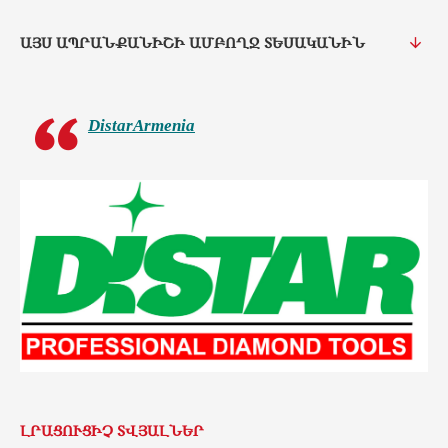
ԱՅՍ ԱՊՐԱՆՔԱՆԻՇԻ ԱՄԲՈՂՋ ՏԵՍԱԿԱՆԻՆ
DistarArmenia
ԼՐԱՑՈՒՑԻՉ ՏՎՅԱԼՆԵՐ