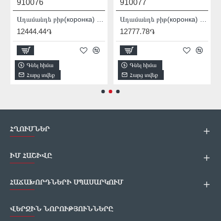
910076
910077
007012
Ադամանդե բիթ(коронка) Distar DDR-B 12x80x12 Granite Active 17808035047
Ադամանդե բիթ(коронка) Distar DDR-B 14x80x12 Granite Active 17808035049
12444.44֏
12777.78֏
Գնել հիմա
Գնել հիմա
Հարց տվեք
Հարց տվեք
ՀՂՈՒՄՆԵՐ
ԻՄ ՀԱՇԻՎԸ
ՀԱՃԱԽՈՐԴՆԵՐԻ ՍՊԱՍԱՐԿՈՒՄ
ՎԵՐՋԻՆ ՆՈՐՈՒԹՅՈՒՆՆԵՐԸ