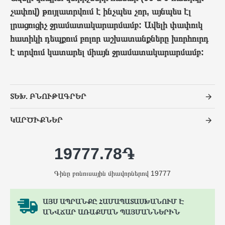
չափով) թույլատրվում է ինչպես չոր, այնպես էլ
լրացուցիչ ջրամատակարարմամբ: Ավելի փափուկ
հատիկի դեպքում բոլոր աշխատանքները խորհուրդ
է տրվում կատարել միայն ջրամատակարարմամբ:
ՏԵԽ. ԲՆՈՒԹԱԳՐԵՐ
ԿԱՐԾԻՔՆԵՐ
19777.78֏
Գինը բոնուսային միավորներով 19777
ԱՅՍ ԱՊՐԱՆՔԸ ՀԱՄԱՊԱՏԱՍԽԱՆՈՒՄ Է
ԱՆՎՃԱՐ ԱՌԱՔՄԱՆ ՊԱՅՄԱՆՆԵՐԻՆ