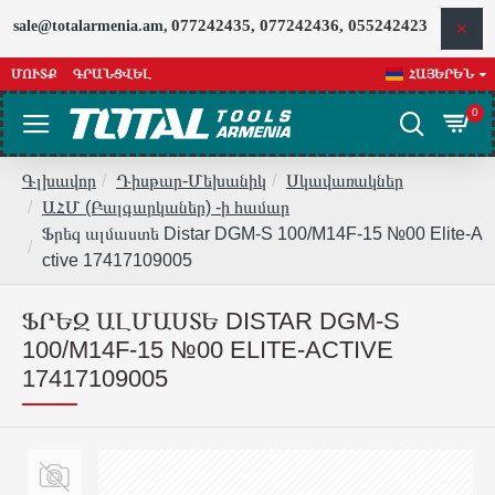
077242435, 077242436, 055242423
sale@totalarmenia.am,
ՄՈՒՏՔ
ԳՐԱՆՑՎԵԼ
ՀԱՅԵՐԵՆ
0
Գլխավոր
Դիսթար-Մեխանիկ
Սկավառակներ
ԱՀՄ (Բալգարկաներ) -ի համար
Ֆրեզ ալմաստե Distar DGM-S 100/M14F-15 №00 Elite-A
ctive 17417109005
ՖՐԵԶ ԱԼՄԱՍՏԵ DISTAR DGM-S
100/M14F-15 №00 ELITE-ACTIVE
17417109005