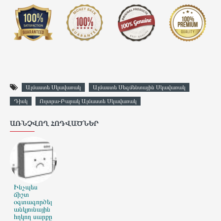
Ալմաստե Սկավառակ
Ալմաստե Սեգմենտային Սկավառակ
Դիսկ
Ուլտրա-Բարակ Ալմաստե Սկավառակ
ԱՌՆՉՎՈՂ ՀՈԴՎԱԾՆԵՐ
Ինչպես
ճիշտ
օգտագործել
անկյունային
հղկող սարքը