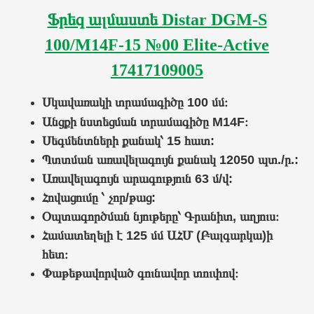
Ֆրեզ ալմաստե Distar DGM-S
100/M14F-15 №00 Elite-Active
17417109005
Սկավառակի տրամագիծը 100 մմ։
։
Անցքի նստեցման տրամագիծը
М14F
Սեգմենտների քանակ՝ 15 հատ:
Պտտման առավելագույն քանակ 12050 պտ./ր.:
Առավելագույն արագություն 63 մ/վ:
Հովացումը ՝
չոր/թաց
:
Օպտագործման նյութերը՝
Գրանիտ, աղյուս
։
Համատեղելի է 125 մմ
ԱՀՄ (Բալգարկա)
ի
հետ։
Փաթեթավորված գունավոր տուփով։