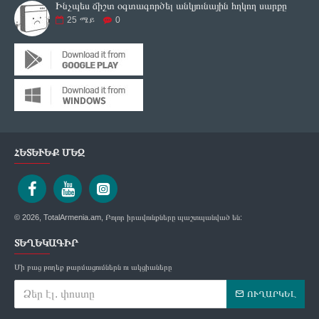
Ինչպես ճիշտ օգտագործել անկյունային հղկող սարքը
25
ሜይ
0
ՀԵՏԵՒԵՔ ՄԵԶ
© 2026, TotalArmenia.am, Բոլոր իրավունքները պաշտպանված են:
ՏԵՂԵԿԱԳԻՐ
Մի բաց թողեք թարմացումներն ու ակցիաները
ՈՒՂԱՐԿԵԼ