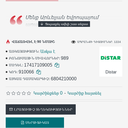
Մենք Արևելյան Եվրոպայում
ադամանդե գործիքների
ամենամեծ արտադրողն ենք։
Տասնյակ
հազարավոր արհեստավորներ ամեն օր
ՎԱՃԱՌՎԵԼ Է 90 ՆՄՈՒՇ
ԱՊՐԱՆՔԻ ԴԻՏՈՒՄՆԵՐ. 1224
օգտագործում են
Distar
գործիքը իրենց
Առկա է
ԱՌԿԱՅՈՒԹՅՈՒՆ:
աշխատանքում:
989
ԲՈՆՈՒՍԱՅԻՆ ՄԻԱՎՈՐՆԵՐ:
17417109005
ՄՈԴԵԼ:
910066
Distar
ԿՈԴ:
6804210000
ԱՏԳԱԱ ԴԱՍԱԿԱՐԳԻՉ:
Կարծինքներ 0
-
Կարծիք հայտնել
ԼՐԱՑՈՒՑԻՉ ՏԵՂԵԿՈՒԹՅՈՒՆՆԵՐ
ՍԵՐՏԻՖԻԿԱՏ