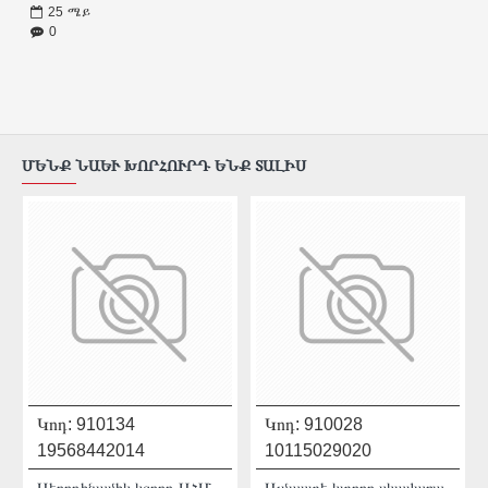
25
ሜይ
0
ՄԵՆՔ ՆԱԵՒ ԽՈՐՀՈՒՐԴ ԵՆՔ ՏԱԼԻՍ
Կոդ:
910134
Կոդ:
910028
19568442014
10115029020
0010
Աերոդինամիկ կցորդ ԱՀՄ-ի համար 230մմ Mechanic AirDUSTER 230 2.0 19568442014
Ալմաստե կտրող սկավառակ 100 մմ Distar 10115029020