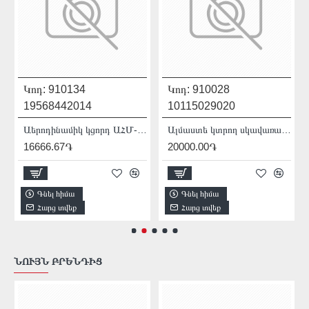
Կոդ:
910134
Կոդ:
910028
19568442014
10115029020
0010
Աերոդինամիկ կցորդ ԱՀՄ-ի համար 230մմ Mechanic AirDUSTER 230 2.0 19568442014
Ալմաստե կտրող սկավառակ 100 մմ Distar 10115029020
16666.67֏
20000.00֏
Գնել հիմա
Գնել հիմա
Հարց տվեք
Հարց տվեք
ՆՈՒՅՆ ԲՐԵՆԴԻՑ