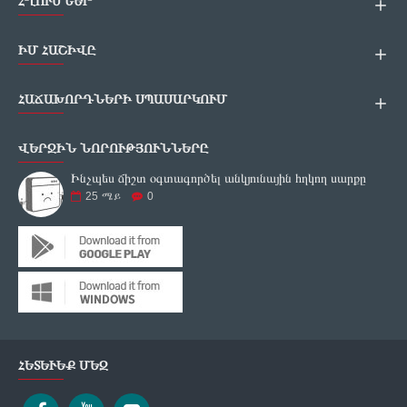
ՀՂՈՒՄՆԵՐ
ԻՄ ՀԱՇԻՎԸ
ՀԱՃԱԽՈՐԴՆԵՐԻ ՍՊԱՍԱՐԿՈՒՄ
ՎԵՐՋԻՆ ՆՈՐՈՒԹՅՈՒՆՆԵՐԸ
Ինչպես ճիշտ օգտագործել անկյունային հղկող սարքը
25
ሜይ
0
ՀԵՏԵՒԵՔ ՄԵԶ