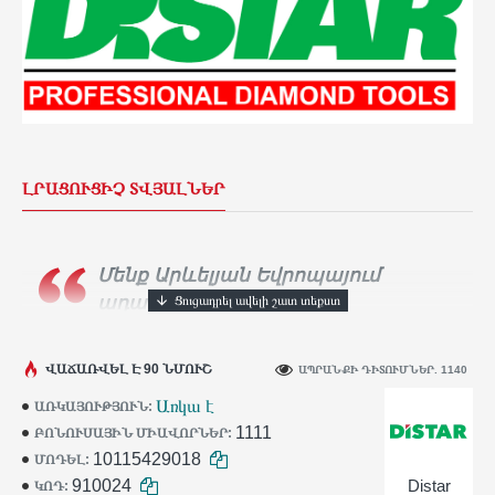
ԼՐԱՑՈՒՑԻՉ ՏՎՅԱԼՆԵՐ
Մենք Արևելյան Եվրոպայում
ադամանդե գործիքների
ամենամեծ արտադրողն ենք։
Տասնյակ
հազարավոր արհեստավորներ ամեն օր
ՎԱՃԱՌՎԵԼ Է 90 ՆՄՈՒՇ
ԱՊՐԱՆՔԻ ԴԻՏՈՒՄՆԵՐ. 1140
օգտագործում են
Distar
գործիքը իրենց
Առկա է
ԱՌԿԱՅՈՒԹՅՈՒՆ:
աշխատանքում:
1111
ԲՈՆՈՒՍԱՅԻՆ ՄԻԱՎՈՐՆԵՐ:
10115429018
ՄՈԴԵԼ:
910024
Distar
ԿՈԴ: