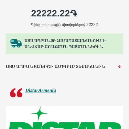
22222.22֏
Գինը բոնուսային միավորներով 22222
ԱՅՍ ԱՊՐԱՆՔԸ ՀԱՄԱՊԱՏԱՍԽԱՆՈՒՄ Է
ԱՆՎՃԱՐ ԱՌԱՔՄԱՆ ՊԱՅՄԱՆՆԵՐԻՆ
ԱՅՍ ԱՊՐԱՆՔԱՆԻՇԻ ԱՄԲՈՂՋ ՏԵՍԱԿԱՆԻՆ
DistarArmenia