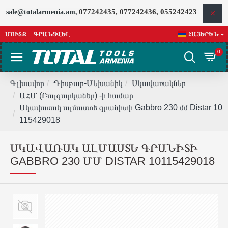
077242435, 077242436, 055242423
sale@totalarmenia.am,
ՄՈՒՏՔ
ԳՐԱՆՑՎԵԼ
ՀԱՅԵՐԵՆ
0
Գլխավոր
Դիսթար-Մեխանիկ
Սկավառակներ
ԱՀՄ (Բալգարկաներ) -ի համար
Սկավառակ ալմաստե գրանիտի Gabbro 230 մմ Distar 10
115429018
ՍԿԱՎԱՌԱԿ ԱԼՄԱՍՏԵ ԳՐԱՆԻՏԻ
GABBRO 230 ՄՄ DISTAR 10115429018