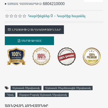
6804210000
ԱՏԳԱԱ ԴԱՍԱԿԱՐԳԻՉ:
Կարծինքներ 0
-
Կարծիք հայտնել
ԼՐԱՑՈՒՑԻՉ ՏԵՂԵԿՈՒԹՅՈՒՆՆԵՐ
ՍԵՐՏԻՖԻԿԱՏ
Ալմաստե Սկավառակ
Ալմաստե Սեգմենտային Սկավառակ
Դիսկ
Ուլտրա-Բարակ Ալմաստե Սկավառակ
ԱՌՆՉՎՈՂ ՀՈԴՎԱԾՆԵՐ