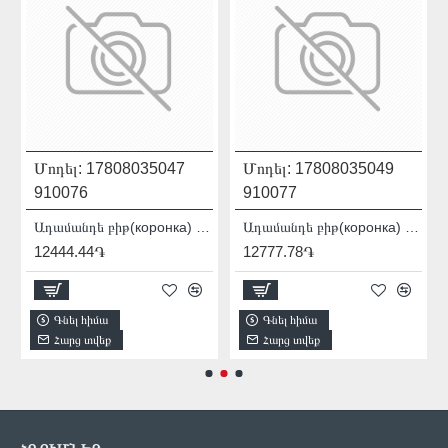
Մոդել:
17808035047
Մոդել:
17808035049
910076
910077
007012
Ադամանդե բիթ(коронка) Distar DDR-B 12x80x12 Granite Active 17808035047
Ադամանդե բիթ(коронка) Distar DDR-B 14x80x12 Granite Active 17808035049
12444.44֏
12777.78֏
Գնել հիմա
Գնել հիմա
Հարց տվեք
Հարց տվեք