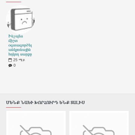
Ինչպես
ճիշտ
օգտագործել
անկյունային
հղկող սարքը
25
ሜይ
0
ՄԵՆՔ ՆԱԵՒ ԽՈՐՀՈՒՐԴ ԵՆՔ ՏԱԼԻՍ