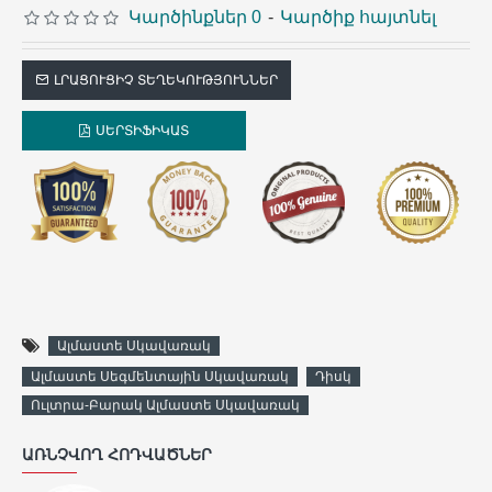
Կարծինքներ 0
-
Կարծիք հայտնել
ԼՐԱՑՈՒՑԻՉ ՏԵՂԵԿՈՒԹՅՈՒՆՆԵՐ
ՍԵՐՏԻՖԻԿԱՏ
Ալմաստե Սկավառակ
Ալմաստե Սեգմենտային Սկավառակ
Դիսկ
Ուլտրա-Բարակ Ալմաստե Սկավառակ
ԱՌՆՉՎՈՂ ՀՈԴՎԱԾՆԵՐ