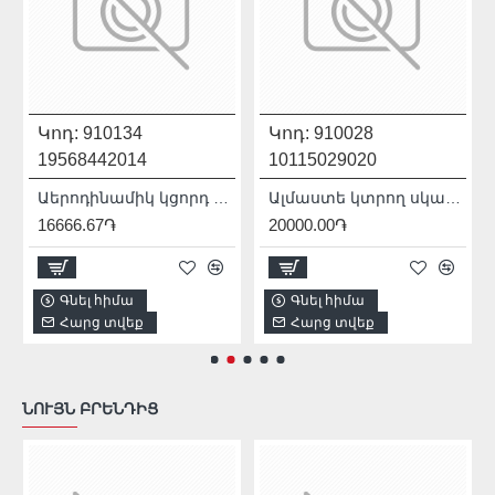
Կոդ:
910134
Կոդ:
910028
19568442014
10115029020
Աերոդինամիկ կցորդ ԱՀՄ-ի համար 230մմ Mechanic AirDUSTER 230 2.0 19568442014
Ալմաստե կտրող սկավառակ 100 մմ Distar 10115029020
16666.67֏
20000.00֏
Գնել հիմա
Գնել հիմա
Հարց տվեք
Հարց տվեք
ՆՈՒՅՆ ԲՐԵՆԴԻՑ