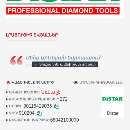
ԼՐԱՑՈՒՑԻՉ ՏՎՅԱԼՆԵՐ
Մենք Արևելյան Եվրոպայում
ադամանդե գործիքների
ամենամեծ արտադրողն ենք։
Տասնյակ
հազարավոր արհեստավորներ ամեն օր
ՎԱՃԱՌՎԵԼ Է 90 ՆՄՈՒՇ
ԱՊՐԱՆՔԻ ԴԻՏՈՒՄՆԵՐ. 1233
օգտագործում են
Distar
գործիքը իրենց
Առկա չէ
ԱՌԿԱՅՈՒԹՅՈՒՆ:
աշխատանքում:
272
ԲՈՆՈՒՍԱՅԻՆ ՄԻԱՎՈՐՆԵՐ:
80115429036
ՄՈԴԵԼ:
910204
Distar
ԿՈԴ:
68042100000
ԱՏԳԱԱ ԴԱՍԱԿԱՐԳԻՉ: