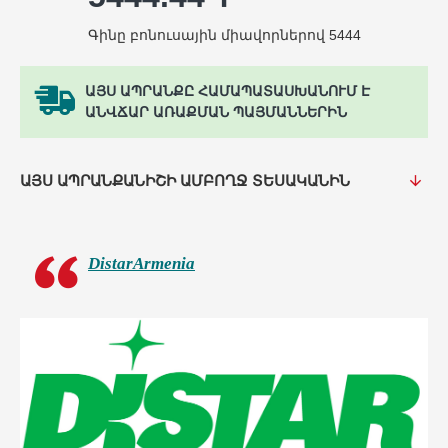
Գինը բոնուսային միավորներով 5444
ԱՅՍ ԱՊՐԱՆՔԸ ՀԱՄԱՊԱՏԱՍԽԱՆՈՒՄ Է
ԱՆՎՃԱՐ ԱՌԱՔՄԱՆ ՊԱՅՄԱՆՆԵՐԻՆ
ԱՅՍ ԱՊՐԱՆՔԱՆԻՇԻ ԱՄԲՈՂՋ ՏԵՍԱԿԱՆԻՆ
DistarArmenia