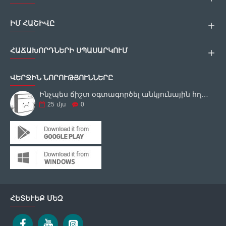
ԻՄ ՀԱՇԻՎԸ
ՀԱՃԱԽՈՐԴՆԵՐԻ ՍՊԱՍԱՐԿՈՒՄ
ՎԵՐՋԻՆ ՆՈՐՈՒԹՅՈՒՆՆԵՐԸ
Ինչպես ճիշտ օգտագործել անկյունային հղկող սարքը
25
մյս
0
ՀԵՏԵՒԵՔ ՄԵԶ