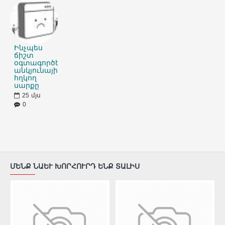
Ինչպես
ճիշտ
օգտագործել
անկյունային
հղկող
սարքը
25
մյս
0
ՄԵՆՔ ՆԱԵՒ ԽՈՐՀՈՒՐԴ ԵՆՔ ՏԱԼԻՍ