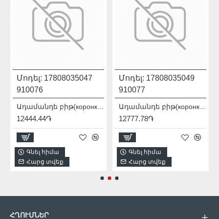
Մոդել:
17808035047
Մոդել:
17808035049
910076
910077
 PRO / SDS+ 90115007012
Ադամանդե բիթ(коронка) Distar DDR-B 12x80x12 Granite Active 17808035047
Ադամանդե բիթ(коронка) Distar DDR-B 14x80x12 Granite Active 17808035049
12444.44֏
12777.78֏
Գնել հիմա
Գնել հիմա
Հարց տվեք
Հարց տվեք
ՀՂՈՒՄՆԵՐ