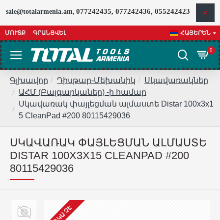
077242435, 077242436, 055242423
sale@totalarmenia.am,
ՄՈՒՏՔ
ԳՐԱՆՑՎԵԼ
ՀԱՅԵՐԵՆ
0
Գլխավոր
Դիսթար-Մեխանիկ
Սկավառակներ
ԱՀՄ (Բալգարկաներ) -ի համար
Սկավառակ փայլեցման ալմաստե Distar 100x3x1
5 CleanPad #200 80115429036
ՍԿԱՎԱՌԱԿ ՓԱՅԼԵՑՄԱՆ ԱԼՄԱՍՏԵ
DISTAR 100X3X15 CLEANPAD #200
80115429036
ԱՌԿԱ ՉԷ