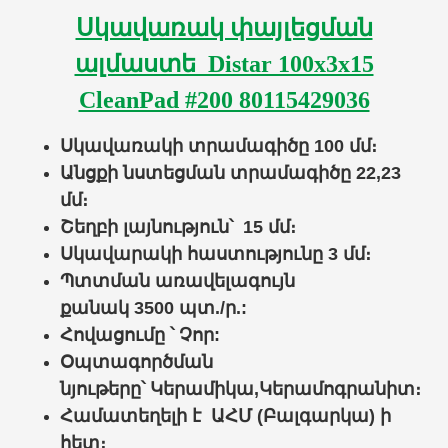
Սկավառակ փայլեցման
ալմաստե Distar 100x3x15
CleanPad #200 80115429036
Սկավառակի տրամագիծը 100 մմ։
Անցքի նստեցման տրամագիծը
22,23
մմ։
Շեղբի լայնություն՝ 15 մմ։
Սկավարակի հաստությունը 3 մմ։
Պտտման առավելագույն
քանակ
3500
պտ./ր.:
Հովացումը ՝
Չոր
:
Օպտագործման
նյութերը՝
Կերամիկա,Կերամոգրանիտ
։
Համատեղելի է
ԱՀՄ (Բալգարկա)
ի
հետ։