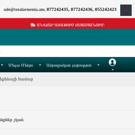
077242435, 077242436, 055242423
sale@totalarmenia.am,
ԱՆՎՃԱՐ ԱՌԱՔՈՒՄ ՀԱՅԱՍՏԱՆՈՒՄ:
Մեգա Մենյու
Ամբողջական լայնություն
Հաշիվ
Իմ
եքենայի համար
անքներ չկան