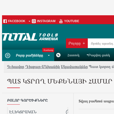
FACEBOOK
INSTAGRAM
YOUTUBE
Բոլորը
Վաճառք
Հատուկ
Բացվող ցանկ
Բոլոր բաժինները
Գլխավոր
Դիսթար-Մեխանիկ
Սկավառակներ
Պատ կտրող մ
ՊԱՏ ԿՏՐՈՂ ՄԵՔԵՆԱՅԻ ՀԱՄԱՐ
ԲՈԼՈՐ ԳՈՐԾԻՔՆԵՐԸ
Տվյալ բաժնում ապր
ԷԼԵԿՏՐԱԿԱՆ