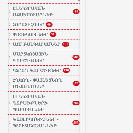
ԷԼԵԿՏՐԱԿԱՆ
18
ԱՔՍԵՍՈՒԱՐՆԵՐ
ՀՈՐԱՏԻՉՆԵՐ
49
ՓՈՇԵԿՈՒԼՆԵՐ
37
ԱՀՄ ԲԱԼԳԱՐԿԱՆԵՐ
107
ՄԱՐՏԿՈՑԱՅԻՆ
564
ԳՈՐԾԻՔՆԵՐ
ԿՏՐՈՂ ԳՈՐԾԻՔՆԵՐ
136
ՀՂԿՈՂ - ՓԱՅԼԵՑՆՈՂ
82
ՄԵՔԵՆԱՆԵՐ
ԷԼԵԿՏՐԱԿԱՆ
ԳՈՐԾԻՔՆԵՐԻ
758
ՊԱՐԱԳԱՆԵՐ
ԳԱՅԼԻԿՈՆԻՉՆԵՐ -
280
ՊՏՈՒՏԱԿԱՀԱՆՆԵՐ