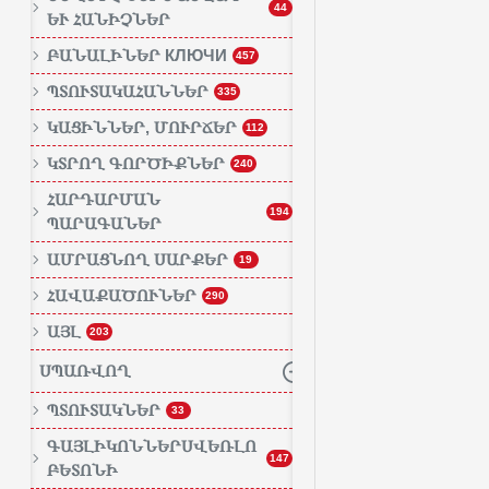
44
ԵՒ ՀԱՆԻՉՆԵՐ
ԲԱՆԱԼԻՆԵՐ КЛЮЧИ
457
ՊՏՈՒՏԱԿԱՀԱՆՆԵՐ
335
ԿԱՑԻՆՆԵՐ, ՄՈՒՐՃԵՐ
112
ԿՏՐՈՂ ԳՈՐԾԻՔՆԵՐ
240
ՀԱՐԴԱՐՄԱՆ
194
ՊԱՐԱԳԱՆԵՐ
ԱՄՐԱՑՆՈՂ ՍԱՐՔԵՐ
19
ՀԱՎԱՔԱԾՈՒՆԵՐ
290
ԱՅԼ
203
ՍՊԱՌՎՈՂ
ՊՏՈՒՏԱԿՆԵՐ
33
ԳԱՅԼԻԿՈՆՆԵՐՍՎԵՌԼՈ
147
ԲԵՏՈՆԻ