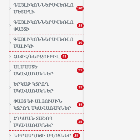
ԳԱՅԼԻԿՈՆՆԵՐՍՎԵՌԼՈ
162
ՄԵՏԱՂԻ
ԳԱՅԼԻԿՈՆՆԵՐՍՎԵՌԼՈ
28
ՓԱՅՏԻ
ԳԱՅԼԻԿՈՆՆԵՐՍՎԵՌԼՈ
10
ՍԱԼԻԿԻ
ՀԱՏԻՉՆԵՐԶՈՒԲԻԼ
43
ԱԼՄԱՍՏԵ
91
ՍԿԱՎԱՌԱԿՆԵՐ
ԵՐԿԱԹ ԿՏՐՈՂ
39
ՍԿԱՎԱՌԱԿՆԵՐ
ՓԱՅՏ ԵՒ ԱԼՅՈՒՄԻՆ Կ
39
ՏՐՈՂ ՍԿԱՎԱՌԱԿՆԵՐ
ՀՂԿՄԱՆ ՏԱՇՈՂ
35
ՍԿԱՎԱՌԱԿՆԵՐ
ՆՐԲԱՍՂՈՑԻ ՍՂՈՑՆԵՐ
28