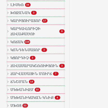
ԼԻՍԵՌ
34
ԽՈԶԱՆԱԿ
3
ԿԱՐԲՅՈՒՐԱՏՈՐ
17
ԿԱՐԳԱՎՈՐԻՉԻ
9
ՀԱՎԱՔԱԾՈՒ
ԿՈՃԱԿ
228
ԿՈՆԴԵՆՍԱՏՈՐ
3
ԿՑՈՐԴԻՉ
3
ՀԱՎԱՍԱՐԱԿՇՌՈՒԹՅՈՒՆ
3
ՀԱՐՎԱԾԱՅԻՆ ՄՈՒՐՃ
7
ՃՆՇՄԱՆ
14
ՄԵԽԱՆԻԶՄ
32
ՄԵԽԱՆԻԿԱԿԱՆ ԿՆԻՔ
4
ՄԽՈՑ
52