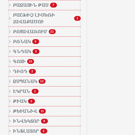
ԲԱԶԱՅԻՆ ԹԱՍ
7
ԲԱՇԽԻՉ ԼԻՍԵՌԻ
1
ՀԱՎԱՔԱԾՈՒ
ԲՈՑԱՎԱՌՈՒՄ
21
ԲՌՆԱԿ
0
ԳՆԴԱԿ
3
ԳՈՏԻ
10
ԴԻՈԴ
2
ԶՍՊԱՆԱԿ
13
ԷԿՐԱՆ
1
ԹԻԱԿ
2
ԹԵՒԱՆԻՎ
11
ԻՆՎԵԿՏՈՐ
8
ԻՆՖԼԱՏՈՐ
2