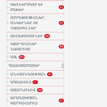
ԿԵՌՆԵՐՍԿՈԲ ԵՒ Մ
21
ԵԽԵՐ
ԱՄՐԵՑՈՒՑԻՉՆԵՐ,
ԱՆԿԵՐՆԵՐ ԵՒ Դ
41
ՅՈՒԲԵԼՆԵՐ
ՀԱՎԱՔԱԾՈՒՆԵՐ
181
ԿՑՈՐԴԻՉՆԵՐ
88
ՆԱՍԱԴԿԱ
ԱՅԼ
251
ՊԱՀԵՍՏԱՄԱՍԵՐ
ԱՆՎՏԱՆԳՈՒԹՅԱՆ
44
ԱՊԱՀՈՎԻՉ
1
ԱՏԱՄՆԱՆԻՎ
104
ԱՐԱԳՈՒԹՅԱՆ
17
ԿԱՐԳԱՎՈՐԻՉ