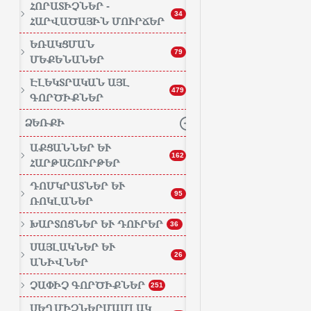
ՀՈՐԱՏԻՉՆԵՐ -
34
ՀԱՐՎԱԾԱՅԻՆ ՄՈՒՐՃԵՐ
ԵՌԱԿՑՄԱՆ
79
ՄԵՔԵՆԱՆԵՐ
ԷԼԵԿՏՐԱԿԱՆ ԱՅԼ
479
ԳՈՐԾԻՔՆԵՐ
ՁԵՌՔԻ
ԱՔՑԱՆՆԵՐ ԵՒ Հ
162
ԱՐԹԱՇՈՒՐԹԵՐ
ԴՈՄԿՐԱՏՆԵՐ ԵՒ Ռ
95
ՈԿԼԱՆԵՐ
ԽԱՐՏՈՑՆԵՐ ԵՒ ԴՈՒՐԵՐ
36
ՍԱՅԼԱԿՆԵՐ ԵՒ Ա
26
ՆԻՎՆԵՐ
ՉԱՓԻՉ ԳՈՐԾԻՔՆԵՐ
251
ՍԵՂՄԻՉՆԵՐՄԱՄԼԱԿ