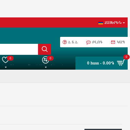
ՀԱՅԵՐԵՆ
Հ. Տ. Հ.
ԲԼՈԳ
ԿԱՊ
0
0
0
0 հատ - 0.00֏
 ընտրանին
Ապրանքների Համեմատում