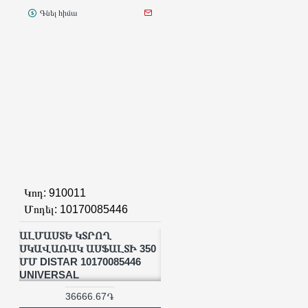
Գնել հիմա
Կոդ:
910011
Մոդել:
10170085446
ԱԼՄԱՍՏԵ ԿՏՐՈՂ
ՍԿԱՎԱՌԱԿ ԱՍՖԱԼՏԻ 350
ՄՄ DISTAR 10170085446
UNIVERSAL
36666.67֏