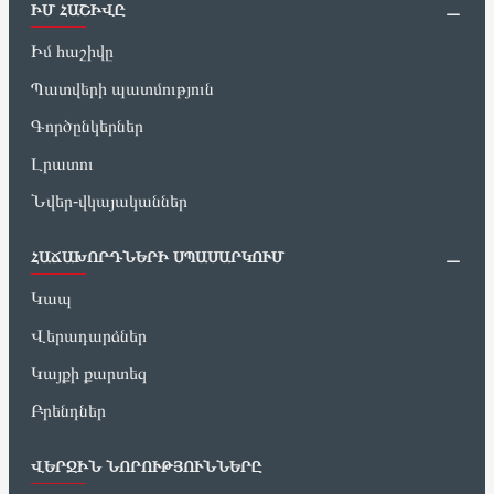
ԻՄ ՀԱՇԻՎԸ
Իմ հաշիվը
Պատվերի պատմություն
Գործընկերներ
Լրատու
Նվեր-վկայականներ
ՀԱՃԱԽՈՐԴՆԵՐԻ ՍՊԱՍԱՐԿՈՒՄ
Կապ
Վերադարձներ
Կայքի քարտեզ
Բրենդներ
ՎԵՐՋԻՆ ՆՈՐՈՒԹՅՈՒՆՆԵՐԸ