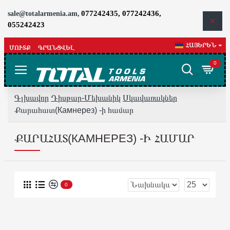
077242435, 077242436,
sale@totalarmenia.am,
055242423
ՀԱՅԵՐԵՆ
ՄՈՒՏՔ
ԳՐԱՆՑՎԵԼ
0
Գլխավոր
Դիսթար-Մեխանիկ
Սկավառակներ
Քարահատ(Камнерез) -ի համար
ՔԱՐԱՀԱՏ(КАМНЕРЕЗ) -Ի ՀԱՄԱՐ
0