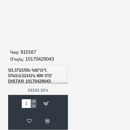
Կոդ:
910167
Մոդել:
10170429043
ԱԼՄԱՍՏԵ ԿՏՐՈՂ
ՍԿԱՎԱՌԱԿ 400 ՄՄ
DISTAR 10170429043
33333.33֏