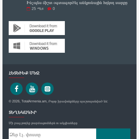
Ինչպես ճիշտ օգտագործել անկյունային հղկող սարքը
25
ሜይ
0
ՀԵՏԵՒԵՔ ՄԵԶ
© 2026, TotalArmenia.am, Բոլոր իրավունքները պաշտպանված են:
ՏԵՂԵԿԱԳԻՐ
Մի բաց թողեք թարմացումներն ու ակցիաները