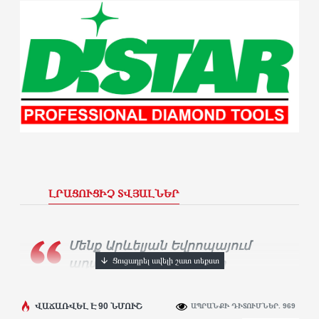
ԼՐԱՑՈՒՑԻՉ ՏՎՅԱԼՆԵՐ
Մենք Արևելյան Եվրոպայում
ադամանդե գործիքների
ամենամեծ արտադրողն ենք։
Տասնյակ
հազարավոր արհեստավորներ ամեն
ՎԱՃԱՌՎԵԼ Է 90 ՆՄՈՒՇ
ԱՊՐԱՆՔԻ ԴԻՏՈՒՄՆԵՐ. 969
օր օգտագործում են
Distar
գործիքը