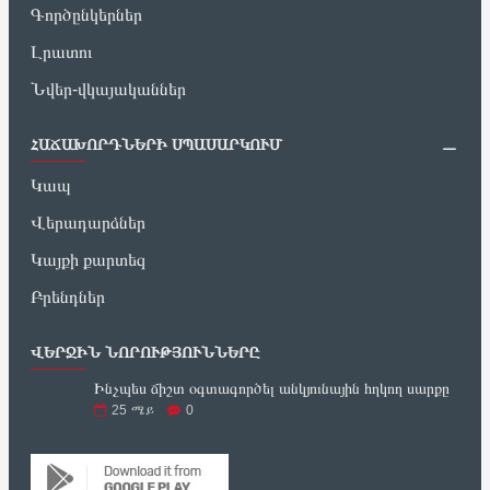
Գործընկերներ
Լրատու
Նվեր-վկայականներ
ՀԱՃԱԽՈՐԴՆԵՐԻ ՍՊԱՍԱՐԿՈՒՄ
Կապ
Վերադարձներ
Կայքի քարտեզ
Բրենդներ
ՎԵՐՋԻՆ ՆՈՐՈՒԹՅՈՒՆՆԵՐԸ
Ինչպես ճիշտ օգտագործել անկյունային հղկող սարքը
25
ሜይ
0