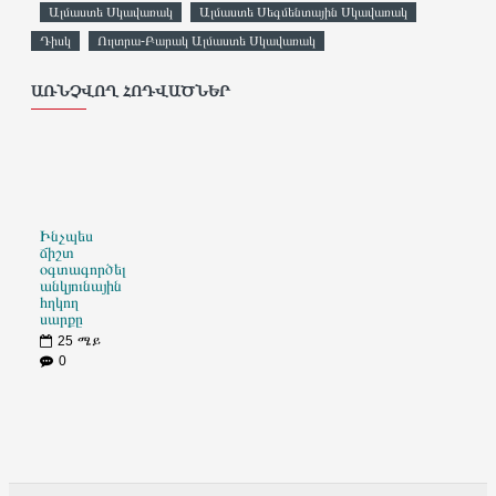
Ալմաստե Սկավառակ
Ալմաստե Սեգմենտային Սկավառակ
Դիսկ
Ուլտրա-Բարակ Ալմաստե Սկավառակ
ԱՌՆՉՎՈՂ ՀՈԴՎԱԾՆԵՐ
Ինչպես
ճիշտ
օգտագործել
անկյունային
հղկող
սարքը
25
ሜይ
0