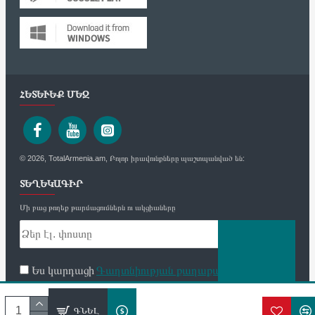
ՀԵՏԵՒԵՔ ՄԵԶ
© 2026, TotalArmenia.am, Բոլոր իրավունքները պաշտպանված են:
ՏԵՂԵԿԱԳԻՐ
Մի բաց թողեք թարմացումներն ու ակցիաները
Ես կարդացի
Գաղտնիության քաղաքականություն
և
համաձայն եմ
ՈՒՂԱՐԿԵԼ
անվտանգության և անձնական տվյալների մշակման
ԳՆԵԼ