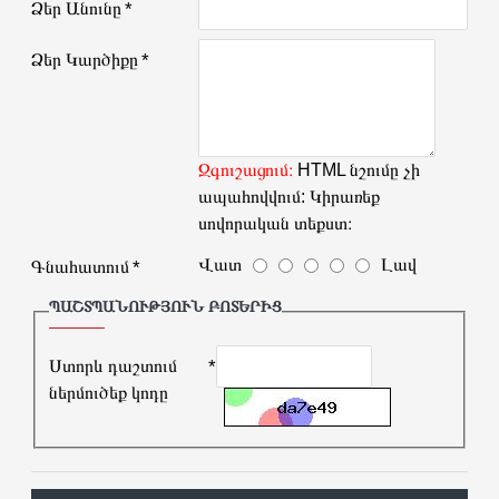
Ձեր Անունը
Ձեր Կարծիքը
Զգուշացում։
HTML նշումը չի
ապահովվում: Կիրառեք
սովորական տեքստ։
Վատ
Լավ
Գնահատում
ՊԱՇՏՊԱՆՈՒԹՅՈՒՆ ԲՈՏԵՐԻՑ
Ստորև դաշտում
ներմուծեք կոդը