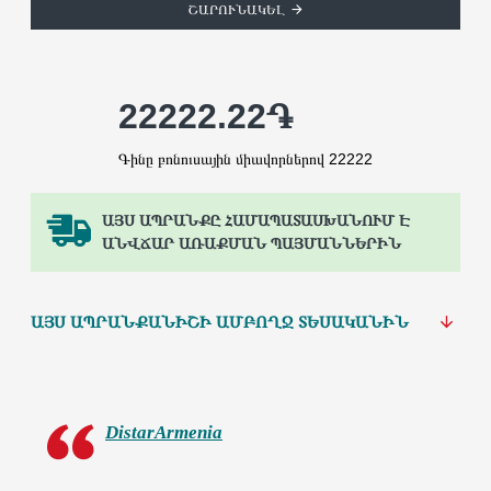
ՇԱՐՈՒՆԱԿԵԼ
22222.22֏
Գինը բոնուսային միավորներով 22222
ԱՅՍ ԱՊՐԱՆՔԸ ՀԱՄԱՊԱՏԱՍԽԱՆՈՒՄ Է
ԱՆՎՃԱՐ ԱՌԱՔՄԱՆ ՊԱՅՄԱՆՆԵՐԻՆ
ԱՅՍ ԱՊՐԱՆՔԱՆԻՇԻ ԱՄԲՈՂՋ ՏԵՍԱԿԱՆԻՆ
DistarArmenia