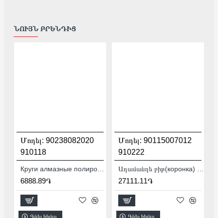
ՆՈՒՅՆ ԲՐԵՆԴԻՑ
Մոդել:
90238082020
Մոդել:
90115007012
910118
910222
Круги алмазные полировальные 100 мм Distar CoolPAD 3 90238082020
Ադամանդե բիթ(коронка) Baumesser DDS-W 72x65-4xM16 Krone PRO / SDS+ 90115007012
6888.89֏
27111.11֏
Գնել հիմա
Գնել հիմա