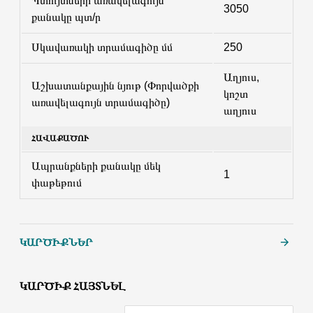
Պտույտների առավելագույն
3050
քանակը պտ/ր
Սկավառակի տրամագիծը մմ
250
Աղյուս,
Աշխատանքային նյութ (Փորվածքի
կոշտ
առավելագույն տրամագիծը)
աղյուս
ՀԱՎԱՔԱԾՈՒ
Ապրանքների քանակը մեկ
1
փաթեթում
ԿԱՐԾԻՔՆԵՐ
ԿԱՐԾԻՔ ՀԱՅՏՆԵԼ