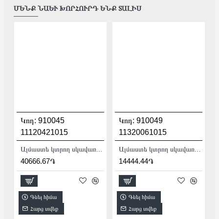
ՄԵՆՔ ՆԱԵՒ ԽՈՐՀՈՒՐԴ ԵՆՔ ՏԱԼԻՍ
Կոդ:
910045
Կոդ:
910049
11120421015
11320061015
Ալմաստե կտրող սկավառակ 200 մմ Distar Edge 11120421015
Ալմաստե կտրող սկավառակ 200 մմ Distar Granite Premium 11320061015
40666.67֏
14444.44֏
Գնել հիմա
Գնել հիմա
Հարց տվեք
Հարց տվեք