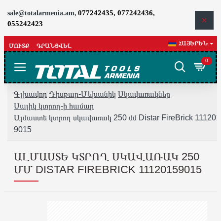
077242435, 077242436,
sale@totalarmenia.am,
055242423
ՀԱՅԵՐԵՆ
ՄՈՒՏՔ
ԳՐԱՆՑՎԵԼ
0
Գլխավոր
Դիսթար-Մեխանիկ
Սկավառակներ
Սալիկ կտրող-ի համար
Ալմաստե կտրող սկավառակ 250 մմ Distar FireBrick 11120
9015
ԱԼՄԱՍՏԵ ԿՏՐՈՂ ՍԿԱՎԱՌԱԿ 250
ՄՄ DISTAR FIREBRICK 11120159015