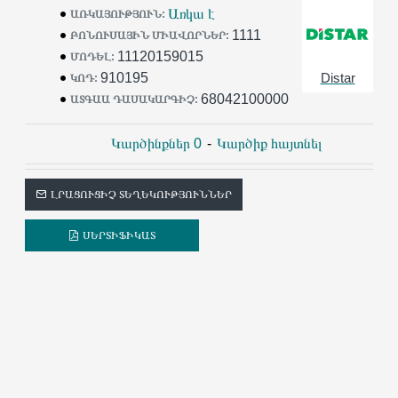
Առկա է
ԱՌԿԱՅՈՒԹՅՈՒՆ:
իրենց աշխատանքում:
1111
ԲՈՆՈՒՍԱՅԻՆ ՄԻԱՎՈՐՆԵՐ:
11120159015
ՄՈԴԵԼ:
910195
Distar
ԿՈԴ:
68042100000
ԱՏԳԱԱ ԴԱՍԱԿԱՐԳԻՉ:
Կարծինքներ 0
-
Կարծիք հայտնել
ԼՐԱՑՈՒՑԻՉ ՏԵՂԵԿՈՒԹՅՈՒՆՆԵՐ
ՍԵՐՏԻՖԻԿԱՏ