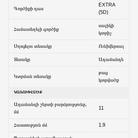
EXTRA
Գործիքի դաս
(5D)
սալիկի
Համատեղելի գործիք
կտրիչ
Սղոցելու տեսակը
Ունիվերսալ
Տեսակը
Ադամանդե
թաց
Կտրման տեսակը
կտրվածք
ԿԱՌՈՒՑՎԱԾՔ
Ադամանդի շերտի բարձրությունը,
11
մմ
Հաստություն մմ
1.9