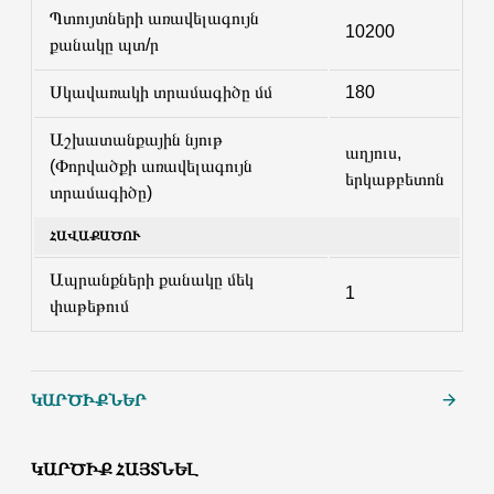
Պտույտների առավելագույն
10200
քանակը պտ/ր
Սկավառակի տրամագիծը մմ
180
Աշխատանքային նյութ
աղյուս,
(Փորվածքի առավելագույն
երկաթբետոն
տրամագիծը)
ՀԱՎԱՔԱԾՈՒ
Ապրանքների քանակը մեկ
1
փաթեթում
ԿԱՐԾԻՔՆԵՐ
ԿԱՐԾԻՔ ՀԱՅՏՆԵԼ