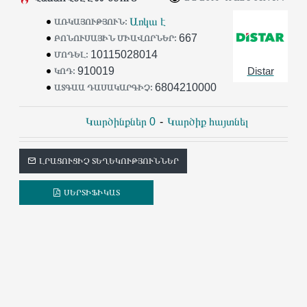
օր օգտագործում են
Distar
գործիքը
Առկա է
ԱՌԿԱՅՈՒԹՅՈՒՆ:
իրենց աշխատանքում:
667
ԲՈՆՈՒՍԱՅԻՆ ՄԻԱՎՈՐՆԵՐ:
10115028014
ՄՈԴԵԼ:
910019
Distar
ԿՈԴ:
6804210000
ԱՏԳԱԱ ԴԱՍԱԿԱՐԳԻՉ:
Կարծինքներ 0
-
Կարծիք հայտնել
ԼՐԱՑՈՒՑԻՉ ՏԵՂԵԿՈՒԹՅՈՒՆՆԵՐ
ՍԵՐՏԻՖԻԿԱՏ