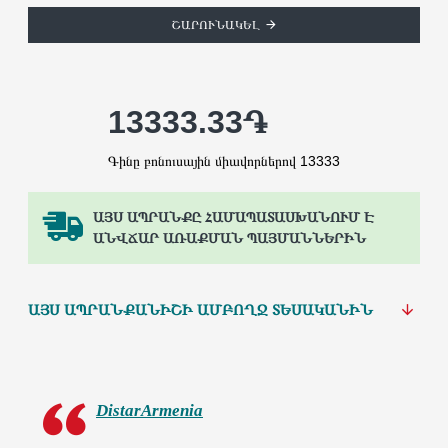
ՇԱՐՈՒՆԱԿԵԼ
13333.33֏
Գինը բոնուսային միավորներով 13333
ԱՅՍ ԱՊՐԱՆՔԸ ՀԱՄԱՊԱՏԱՍԽԱՆՈՒՄ Է
ԱՆՎՃԱՐ ԱՌԱՔՄԱՆ ՊԱՅՄԱՆՆԵՐԻՆ
ԱՅՍ ԱՊՐԱՆՔԱՆԻՇԻ ԱՄԲՈՂՋ ՏԵՍԱԿԱՆԻՆ
DistarArmenia