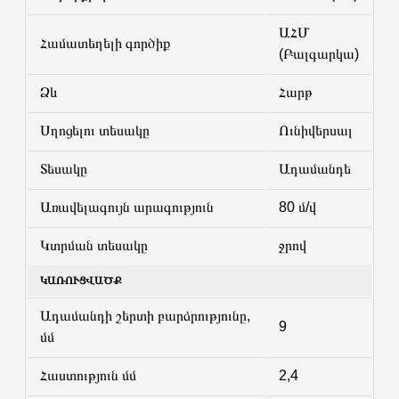
ԱՀՄ
Համատեղելի գործիք
(Բալգարկա)
Ձև
Հարթ
Սղոցելու տեսակը
Ունիվերսալ
Տեսակը
Ադամանդե
Առավելագույն արագություն
80 մ/վ
Կտրման տեսակը
ջրով
ԿԱՌՈՒՑՎԱԾՔ
Ադամանդի շերտի բարձրությունը,
9
մմ
Հաստություն մմ
2,4