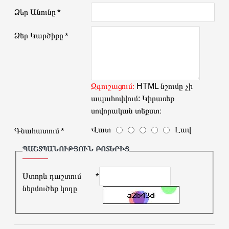
Ձեր Անունը
Ձեր Կարծիքը
Զգուշացում։
HTML նշումը չի
ապահովվում: Կիրառեք
սովորական տեքստ։
Վատ
Լավ
Գնահատում
ՊԱՇՏՊԱՆՈՒԹՅՈՒՆ ԲՈՏԵՐԻՑ
Ստորև դաշտում
ներմուծեք կոդը