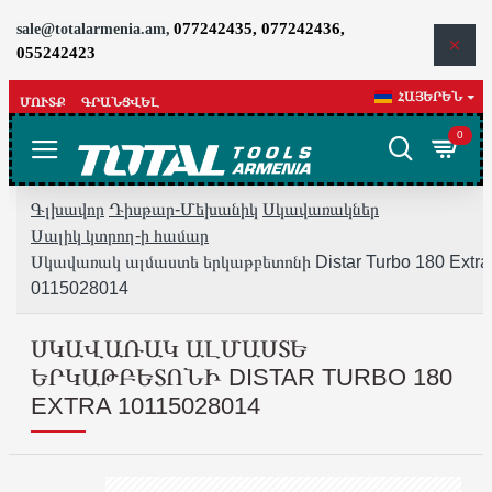
077242435, 077242436,
sale@totalarmenia.am,
055242423
ՀԱՅԵՐԵՆ
ՄՈՒՏՔ
ԳՐԱՆՑՎԵԼ
0
Գլխավոր
Դիսթար-Մեխանիկ
Սկավառակներ
Սալիկ կտրող-ի համար
Սկավառակ ալմաստե երկաթբետոնի Distar Turbo 180 Extra
0115028014
ՍԿԱՎԱՌԱԿ ԱԼՄԱՍՏԵ
ԵՐԿԱԹԲԵՏՈՆԻ DISTAR TURBO 180
EXTRA 10115028014