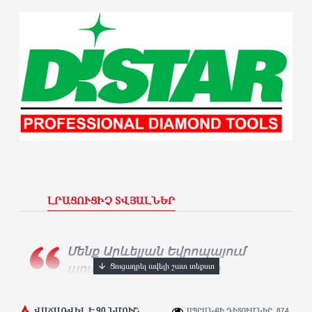
ԼՐԱՑՈՒՑԻՉ ՏՎՅԱԼՆԵՐ
Մենք Արևելյան Եվրոպայում
ադամանդե գործիքների
ամենամեծ արտադրողն ենք։
Տասնյակ
հազարավոր արհեստավորներ ամեն
ՎԱՃԱՌՎԵԼ Է 90 ՆՄՈՒՇ
ԱՊՐԱՆՔԻ ԴԻՏՈՒՄՆԵՐ. 874