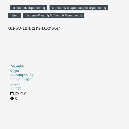
Ալմաստե Սկավառակ
Ալմաստե Սեգմենտային Սկավառակ
Դիսկ
Ուլտրա-Բարակ Ալմաստե Սկավառակ
ԱՌՆՉՎՈՂ ՀՈԴՎԱԾՆԵՐ
Ինչպես
ճիշտ
օգտագործել
անկյունային
հղկող
սարքը
25
ሜይ
0