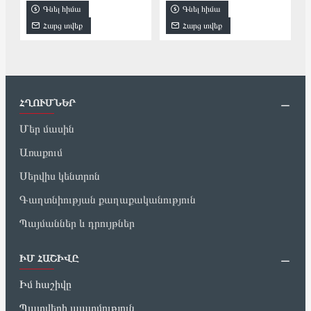
Գնել հիմա
Գնել հիմա
Հարց տվեք
Հարց տվեք
ՀՂՈՒՄՆԵՐ
Մեր մասին
Առաքում
Սերվիս կենտրոն
Գաղտնիության քաղաքականություն
Պայմաններ և դրույթներ
ԻՄ ՀԱՇԻՎԸ
Իմ հաշիվը
Պատվերի պատմություն