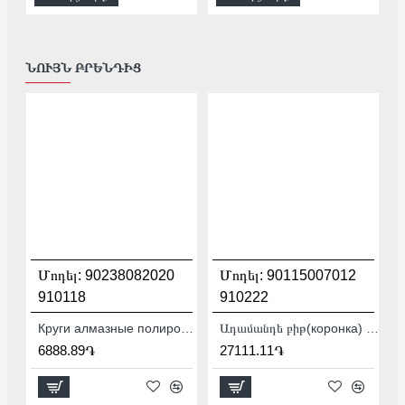
ՆՈՒՅՆ ԲՐԵՆԴԻՑ
Մոդել:
90238082020
Մոդել:
90115007012
910118
910222
Круги алмазные полировальные 100 мм Distar CoolPAD 3 90238082020
Ադամանդե բիթ(коронка) Baumesser DDS-W 72x65-4xM16 Krone PRO / SDS+ 90115007012
6888.89֏
27111.11֏