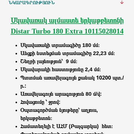
ՆԿԱՐԱԳՐՈՒԹՅՈՒՆ
Սկավառակ ալմաստե երկաթբետոնի
Distar Turbo 180 Extra 10115028014
Սկավառակի տրամագիծը 180 մմ։
Անցքի նստեցման տրամագիծը
22,23 մմ։
Շեղբի լայնություն՝ 9 մմ։
Սկավարակի հաստությունը 2,4 մմ։
10200
Պտտման առավելագույն քանակ
պտ./
ր.:
Առավելագույն արագություն 80 մ/վ:
Հովացումը ՝
ջրով
:
Օպտագործման նյութերը՝
աղյուս,
երկաթբետոն
։
Համատեղելի է
ԱՀՄ (Բալգարկա)
հետ։