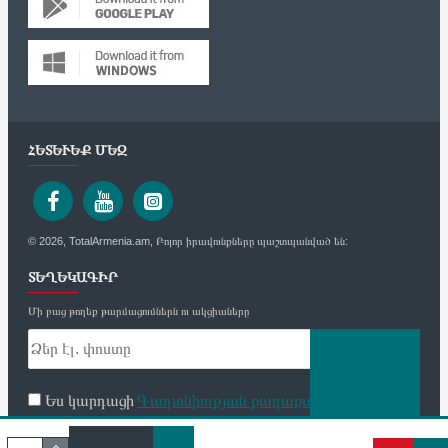
ՀԵՏԵՒԵՔ ՄԵԶ
© 2026, TotalArmenia.am, Բոլոր իրավունքները պաշտպանված են:
ՏԵՂԵԿԱԳԻՐ
Մի բաց թողեք թարմացումներն ու ակցիաները
Ես կարդացի
Գաղտնիության քաղաքականություն
և
համաձայն եմ
ՈՒՂԱՐԿԵԼ