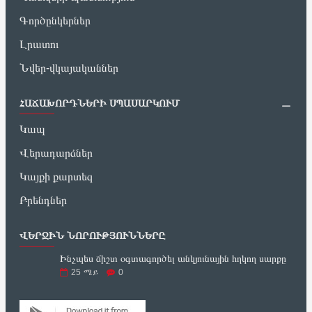
Գործընկերներ
Լրատու
Նվեր-վկայականներ
ՀԱՃԱԽՈՐԴՆԵՐԻ ՍՊԱՍԱՐԿՈՒՄ
Կապ
Վերադարձներ
Կայքի քարտեզ
Բրենդներ
ՎԵՐՋԻՆ ՆՈՐՈՒԹՅՈՒՆՆԵՐԸ
Ինչպես ճիշտ օգտագործել անկյունային հղկող սարքը
25
ሜይ
0