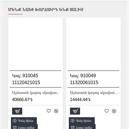
ՄԵՆՔ ՆԱԵՒ ԽՈՐՀՈՒՐԴ ԵՆՔ ՏԱԼԻՍ
Կոդ:
910045
Կոդ:
910049
11120421015
11320061015
Ալմաստե կտրող սկավառակ 200 մմ Distar Edge 11120421015
Ալմաստե կտրող սկավառակ 200 մմ Distar Granite Premium 11320061015
40666.67֏
14444.44֏
Գնել հիմա
Գնել հիմա
Հարց տվեք
Հարց տվեք