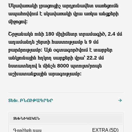
Սկավառակի լրացուցիչ արդյունավետ սառեցումն
ապահովվում է սկավառակի վրա առկա անցքերի
միջոցով:
Շրջանակն ունի 180 միլիմետր տրամագիծ, 2.4 մմ
ադամանդե շերտի հաստությամբ և 9 մմ
բարձրությամբ: Այն օգտագործվում է տարբեր
անկյունային հղկող սարքերի վրա՝ 22.2 մմ
նստատեղով և մինչև 8000 պտույտ/րոպե
աշխատանքային արագությամբ:
ՏԵԽ. ԲՆՈՒԹԱԳՐԵՐ
ՏԵԽՆԻԿԱԿԱՆ
Գործիքի դաս
EXTRA (5D)