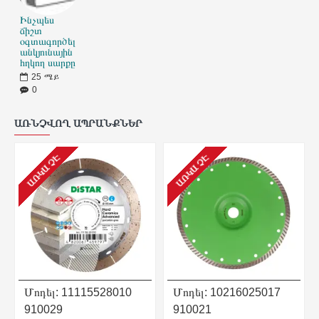
Ինչպես
ճիշտ
օգտագործել
անկյունային
հղկող սարքը
25
ሜይ
0
ԱՌՆՉՎՈՂ ԱՊՐԱՆՔՆԵՐ
ԱՌԿԱ ՉԷ
ԱՌԿԱ ՉԷ
Մոդել:
11115528010
Մոդել:
10216025017
910029
910021