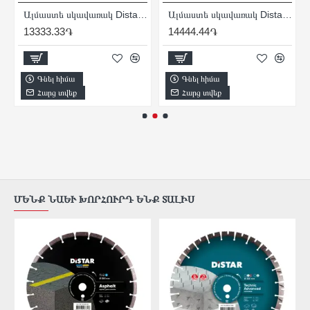
11․5x(10մմ)3․5
Ալմաստե սկավառակ Distar Hard Ceramics Advanced 115x22.23x10x1.6
Ալմաստե սկավառակ Distar Turbo Elite Active 230x22․23x9
13333.33֏
14444.44֏
Գնել հիմա
Գնել հիմա
Հարց տվեք
Հարց տվեք
ՄԵՆՔ ՆԱԵՒ ԽՈՐՀՈՒՐԴ ԵՆՔ ՏԱԼԻՍ