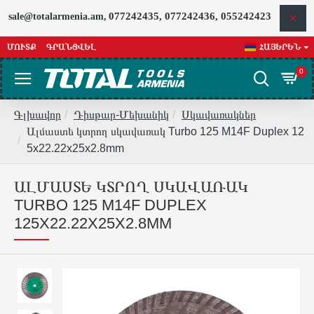
077242435, 077242436, 055242423
sale@totalarmenia.am,
ՄՈՒՏՔ
ԳՐԱՆՑՎԵԼ
ՀԱՅԵՐԵՆ
0
Գլխավոր
Դիսթար-Մեխանիկ
Սկավառակներ
Ալմաստե կտրող սկավառակ Turbo 125 M14F Duplex 12
5x22.22x25x2.8mm
ԱԼՄԱՍՏԵ ԿՏՐՈՂ ՍԿԱՎԱՌԱԿ
TURBO 125 M14F DUPLEX
125X22.22X25X2.8MM