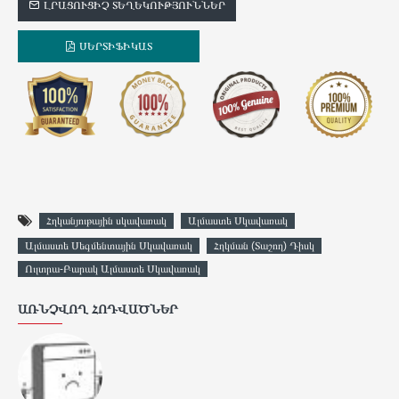
ԼՐԱՑՈՒՑԻՉ ՏԵՂԵԿՈՒԹՅՈՒՆՆԵՐ
ՍԵՐՏԻՖԻԿԱՏ
Հղկանյութային սկավառակ
Ալմաստե Սկավառակ
Ալմաստե Սեգմենտային Սկավառակ
Հղկման (Տաշող) Դիսկ
Ուլտրա-Բարակ Ալմաստե Սկավառակ
ԱՌՆՉՎՈՂ ՀՈԴՎԱԾՆԵՐ