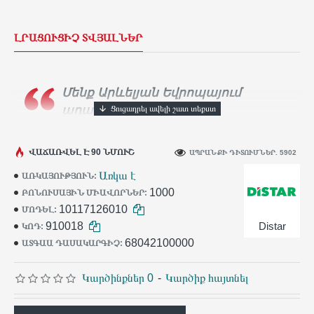
ԼՐԱՑՈՒՑԻՉ ՏՎՅԱԼՆԵՐ
Մենք Արևելյան Եվրոպայում
ադամանդե գործիքների
ամենամեծ արտադրողն ենք։
Տասնյակ
հազարավոր արհեստավորներ ամեն օր
ՎԱՃԱՌՎԵԼ Է 90 ՆՄՈՒՇ
ԱՊՐԱՆՔԻ ԴԻՏՈՒՄՆԵՐ. 5902
օգտագործում են
Distar
գործիքը իրենց
Առկա է
ԱՌԿԱՅՈՒԹՅՈՒՆ:
աշխատանքում:
1000
ԲՈՆՈՒՍԱՅԻՆ ՄԻԱՎՈՐՆԵՐ:
10117126010
ՄՈԴԵԼ:
910018
Distar
ԿՈԴ:
68042100000
ԱՏԳԱԱ ԴԱՍԱԿԱՐԳԻՉ:
Կարծինքներ 0
-
Կարծիք հայտնել