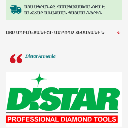
ԱՅՍ ԱՊՐԱՆՔԸ ՀԱՄԱՊԱՏԱՍԽԱՆՈՒՄ Է
ԱՆՎՃԱՐ ԱՌԱՔՄԱՆ ՊԱՅՄԱՆՆԵՐԻՆ
ԱՅՍ ԱՊՐԱՆՔԱՆԻՇԻ ԱՄԲՈՂՋ ՏԵՍԱԿԱՆԻՆ
DistarArmenia