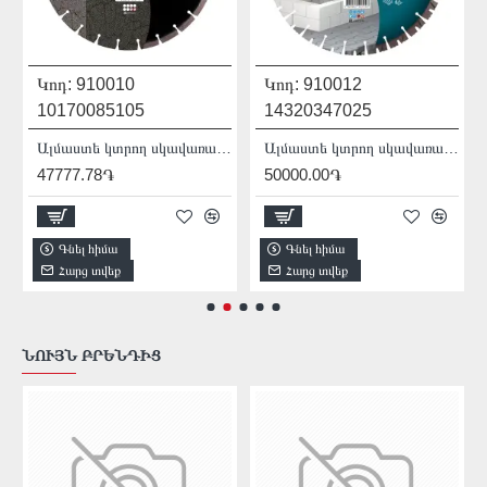
Կոդ:
910010
Կոդ:
910012
10170085105
14320347025
 F4 Bestseller Abrasive
Ալմաստե կտրող սկավառակ ասֆալտի 350x25.4x3.5 1A1RSS 350 Asphalt
Ալմաստե կտրող սկավառակ բետոնի համար Technic Advanced 350x 25.4 X15 x 3.5
47777.78֏
50000.00֏
Գնել հիմա
Գնել հիմա
Հարց տվեք
Հարց տվեք
ՆՈՒՅՆ ԲՐԵՆԴԻՑ